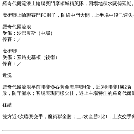
羅奇代爾流浪上輪聯賽鬥摩頓城精英隊，因場地積水關係延期
魔術聯上輪聯賽鬥FC獅子，防線中門大開，上半場中段已連失
羅奇代爾流浪
受傷：沙巴度斯（中場）
停賽：／
魔術聯
受傷：索路史基頓（後衛）
停賽：／
近況
羅奇代爾流浪早前聯賽慘吞黃金海岸聯4蛋，近3場聯賽1勝2
敗，防守漏水；客場表現同樣欠佳，遇上主場特佳的羅奇代爾
往績
雙方近3次聯賽交手，魔術聯全勝；上2次全勝2比1，上次交手角