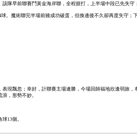
。該隊早前聯賽鬥黃金海岸聯，全程捱打，上半場中段已先失守
4球。魔術聯完半場前雖成功破蛋，但換邊後不久卻再度失守；下
負，表現飄忽；幸好，計聯賽主場連勝，今場回師福地欣逢弱旅，有
流浪，形勢不妙。
球13個。