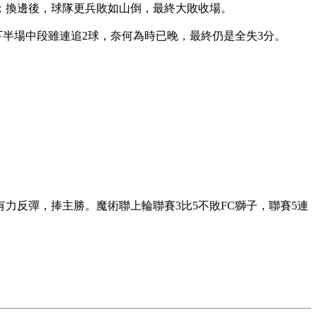
；換邊後，球隊更兵敗如山倒，最終大敗收場。
半場中段雖連追2球，奈何為時已晚，最終仍是全失3分。
力反彈，捧主勝。魔術聯上輪聯賽3比5不敗FC獅子，聯賽5連