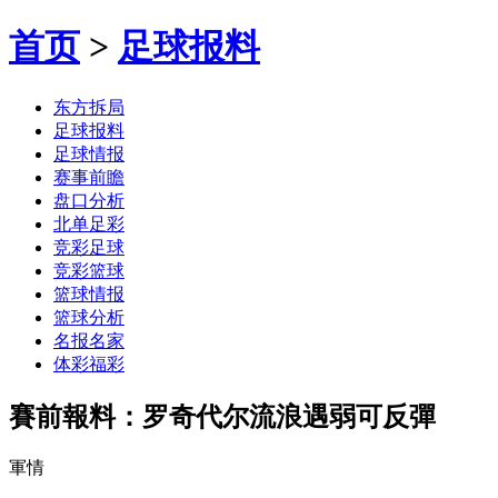
首页
>
足球报料
东方拆局
足球报料
足球情报
赛事前瞻
盘口分析
北单足彩
竞彩足球
竞彩篮球
篮球情报
篮球分析
名报名家
体彩福彩
賽前報料：罗奇代尔流浪遇弱可反彈
軍情