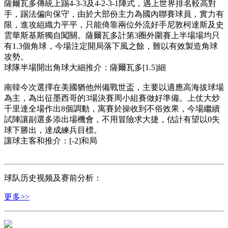
薩爾瓦多傳統上踢4-3-3及4-2-3-1陣式，遇上世界排名較高對
手，踢法偏向保守，由於大部份主力為國內聯賽球員，實力有
限，進攻組織力平平，只能倚靠兩位外流好手尼敦柯達斯及史
雲華斯基斯獨自闖關。薩爾瓦多計第3圈外圍賽上半場場均只
有1.3個角球，今場注定開局落下風之餘，難以有效製造角球
攻勢。
球隊半場開出角球大細推介：薩爾瓦多[1.5]細
南韓今次選擇在美國猶他州備戰世盃，主要以適應高海拔球場
為主，為出征墨西哥的3場決賽周小組賽做好準備。上仗大炒
千里達全場作出8個調動，寓賽於操收到不俗效果，今場繼續
試陣讓副選多添出場機會，不用冒險求大捷，估計有望以0失
球下勝出，達成練兵目標。
讓球主客和推介：[-2]和局
球队历史视频及赛前分析：
更多>>