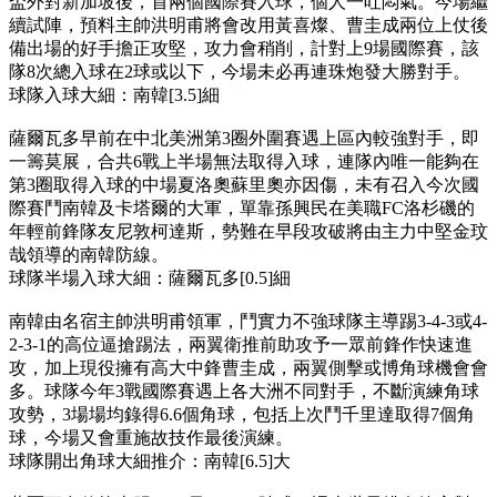
盃外對新加坡後，首兩個國際賽入球，個人一吐悶氣。今場繼
續試陣，預料主帥洪明甫將會改用黃喜燦、曹圭成兩位上仗後
備出場的好手擔正攻堅，攻力會稍削，計對上9場國際賽，該
隊8次總入球在2球或以下，今場未必再連珠炮發大勝對手。
球隊入球大細：南韓[3.5]細
薩爾瓦多早前在中北美洲第3圈外圍賽遇上區內較強對手，即
一籌莫展，合共6戰上半場無法取得入球，連隊內唯一能夠在
第3圈取得入球的中場夏洛奧蘇里奧亦因傷，未有召入今次國
際賽鬥南韓及卡塔爾的大軍，單靠孫興民在美職FC洛杉磯的
年輕前鋒隊友尼敦柯達斯，勢難在早段攻破將由主力中堅金玟
哉領導的南韓防線。
球隊半場入球大細：薩爾瓦多[0.5]細
南韓由名宿主帥洪明甫領軍，鬥實力不強球隊主導踢3-4-3或4-
2-3-1的高位逼搶踢法，兩翼衛推前助攻予一眾前鋒作快速進
攻，加上現役擁有高大中鋒曹圭成，兩翼側擊或博角球機會會
多。球隊今年3戰國際賽遇上各大洲不同對手，不斷演練角球
攻勢，3場場均錄得6.6個角球，包括上次鬥千里達取得7個角
球，今場又會重施故技作最後演練。
球隊開出角球大細推介：南韓[6.5]大