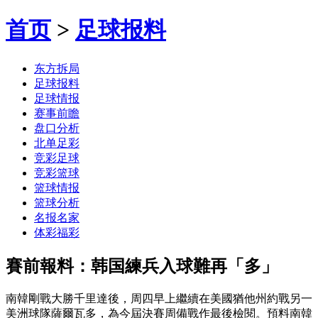
首页
>
足球报料
东方拆局
足球报料
足球情报
赛事前瞻
盘口分析
北单足彩
竞彩足球
竞彩篮球
篮球情报
篮球分析
名报名家
体彩福彩
賽前報料：韩国練兵入球難再「多」
南韓剛戰大勝千里達後，周四早上繼續在美國猶他州約戰另一
美洲球隊薩爾瓦多，為今屆決賽周備戰作最後檢閱。預料南韓