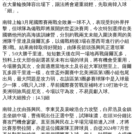
在大量輪換陣容出場下，踢法將會避重就輕，先取南韓入球
「細」。
南韓上輪3月尾國際賽兩戰全敗兼一球不入，表現受到外界抨
擊，但球隊為備戰即將展開的世盃決賽周，今次特別選擇在美
國猶他州的高海拔訓練營，分別約戰兩支未能入圍決賽周的美
洲隊千里達及薩爾瓦多，以備戰稍後3場在墨西哥進行的小組
賽3戰。結果南韓取得好開始，由隊長箭頭孫興民正選領軍
下，5:0大勝千里達。短短數天後在同一場地再戰薩爾瓦多，
預料上仗大部份副選甚至未有出場的球員，將有機會受重用，
今場勝負其次，全面適應當地水土及谷起大軍狀態至上。薩爾
瓦多跟千里達一樣，在世盃外圍賽中北美洲區第3圈小組包尾
出局，最大問題是攻力弱，在該區第3圈參賽球隊中是入球最
少一隊，6戰只入2球，早前國際賽苦戰至補時才1:0打敗中北
美洲弱旅馬提尼克，今場以守為攻，不易貢獻入球。
入球大細推介：[4.5]細
南韓上仗由孫興民、李東炅及裴峻浩合力攻堅，白昇浩及金鎮
圭坐鎮中場，曹侑珉出任正選中堅，試陣味濃，在頭30分鐘比
賽攻門機會寥寥。直至孫興民在上半場完場前連入2球，才將
比賽形勢拉開，亦是這位國家隊王牌球員，自從2024年7月世