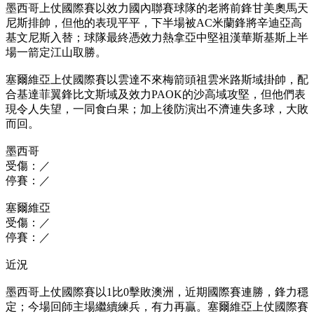
墨西哥上仗國際賽以效力國內聯賽球隊的老將前鋒甘美奧馬天
尼斯排帥，但他的表現平平，下半場被AC米蘭鋒將辛迪亞高
基文尼斯入替；球隊最終憑效力熱拿亞中堅祖漢華斯基斯上半
場一箭定江山取勝。
塞爾維亞上仗國際賽以雲達不來梅箭頭祖雲米路斯域掛帥，配
合基達菲翼鋒比文斯域及效力PAOK的沙高域攻堅，但他們表
現令人失望，一同食白果；加上後防演出不濟連失多球，大敗
而回。
墨西哥
受傷：／
停賽：／
塞爾維亞
受傷：／
停賽：／
近況
墨西哥上仗國際賽以1比0擊敗澳洲，近期國際賽連勝，鋒力穩
定；今場回師主場繼續練兵，有力再贏。塞爾維亞上仗國際賽