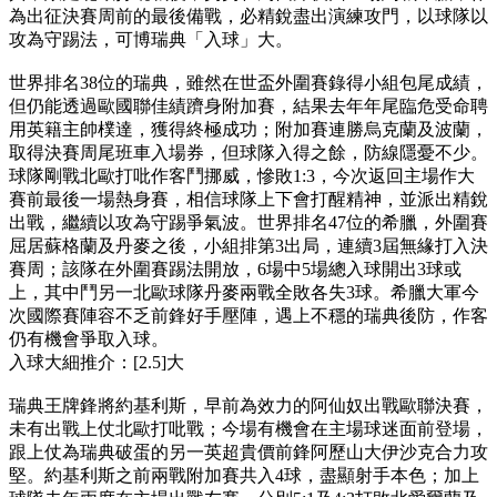
為出征決賽周前的最後備戰，必精銳盡出演練攻門，以球隊以
攻為守踢法，可博瑞典「入球」大。
世界排名38位的瑞典，雖然在世盃外圍賽錄得小組包尾成績，
但仍能透過歐國聯佳績躋身附加賽，結果去年年尾臨危受命聘
用英籍主帥樸達，獲得終極成功；附加賽連勝烏克蘭及波蘭，
取得決賽周尾班車入場券，但球隊入得之餘，防線隱憂不少。
球隊剛戰北歐打吡作客鬥挪威，慘敗1:3，今次返回主場作大
賽前最後一場熱身賽，相信球隊上下會打醒精神，並派出精銳
出戰，繼續以攻為守踢爭氣波。世界排名47位的希臘，外圍賽
屈居蘇格蘭及丹麥之後，小組排第3出局，連續3屆無緣打入決
賽周；該隊在外圍賽踢法開放，6場中5場總入球開出3球或
上，其中鬥另一北歐球隊丹麥兩戰全敗各失3球。希臘大軍今
次國際賽陣容不乏前鋒好手壓陣，遇上不穩的瑞典後防，作客
仍有機會爭取入球。
入球大細推介：[2.5]大
瑞典王牌鋒將約基利斯，早前為效力的阿仙奴出戰歐聯決賽，
未有出戰上仗北歐打吡戰；今場有機會在主場球迷面前登場，
跟上仗為瑞典破蛋的另一英超貴價前鋒阿歷山大伊沙克合力攻
堅。約基利斯之前兩戰附加賽共入4球，盡顯射手本色；加上