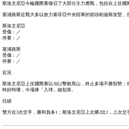
斯洛文尼亞今輪國際賽徵召了大部分主力應戰，包括在上仗國
塞浦路斯近戰大多以效力索菲亞中央陸軍的箭頭柏迪斯攻堅，
斯洛文尼亞
受傷：／
停賽：／
塞浦路斯
受傷：／
停賽：／
近況
斯洛文尼亞上仗國際賽以3比2擊敗黑山，終止多場不勝頹勢；
時好時壞，今場捧「入球」細划算。
往績
雙方近3次交手，勝和負各1；斯洛文尼亞上次勝2比1，上次交手