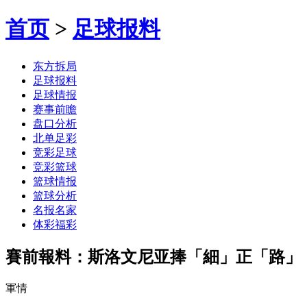
首页
>
足球报料
东方拆局
足球报料
足球情报
赛事前瞻
盘口分析
北单足彩
竞彩足球
竞彩篮球
篮球情报
篮球分析
名报名家
体彩福彩
賽前報料：斯洛文尼亚捧「細」正「路」
軍情