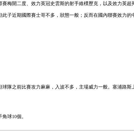
際賽梅開二度、效力英冠史雲斯的射手維樸歷克，以及效力英超
但此子近期國際賽士哥不多，狀態一般；反而在國內聯賽效力的
但球隊之前比賽攻力麻麻，入波不多，主場威力一般。塞浦路斯上
角球10個。