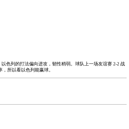
以色列的打法偏向进攻，韧性稍弱。球队上一场友谊赛 2-2 战
有效率，所以看以色列能赢球。