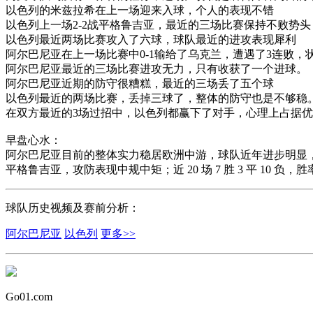
以色列的米兹拉希在上一场迎来入球，个人的表现不错
以色列上一场2-2战平格鲁吉亚，最近的三场比赛保持不败势
以色列最近两场比赛攻入了六球，球队最近的进攻表现犀利
阿尔巴尼亚在上一场比赛中0-1输给了乌克兰，遭遇了3连败，
阿尔巴尼亚最近的三场比赛进攻无力，只有收获了一个进球。
阿尔巴尼亚近期的防守很糟糕，最近的三场丢了五个球
以色列最近的两场比赛，丢掉三球了，整体的防守也是不够稳
在双方最近的3场过招中，以色列都赢下了对手，心理上占据
早盘心水：
阿尔巴尼亚目前的整体实力稳居欧洲中游，球队近年进步明显，主
平格鲁吉亚，攻防表现中规中矩；近 20 场 7 胜 3 平 1
球队历史视频及赛前分析：
阿尔巴尼亚
以色列
更多>>
Go01.com