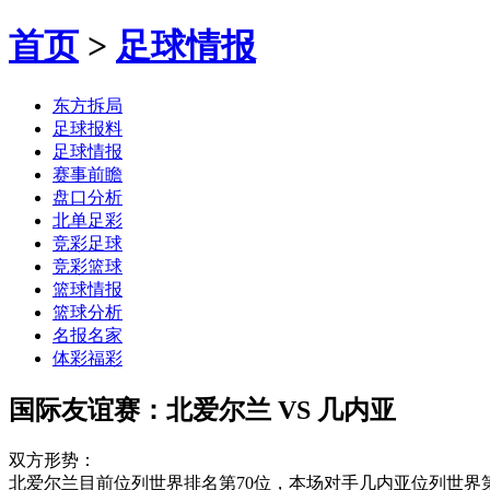
首页
>
足球情报
东方拆局
足球报料
足球情报
赛事前瞻
盘口分析
北单足彩
竞彩足球
竞彩篮球
篮球情报
篮球分析
名报名家
体彩福彩
国际友谊赛：北爱尔兰 VS 几内亚
双方形势：
北爱尔兰目前位列世界排名第70位，本场对手几内亚位列世界第