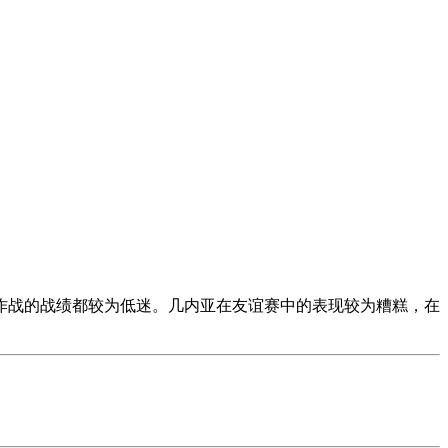
场作战的战绩都较为低迷。几内亚在友谊赛中的表现较为糟糕，在