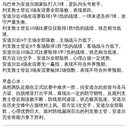
乌巴奇为安道尔国家队打入5球，是队内头号射手。
列支敦士登近3场友谊赛全部落败，表现差距。
安道尔近4场友谊赛取得1平3负的战绩，一球未进丢掉7球，攻
守严重失衡。
列支敦士登近10场比赛仅仅取得1胜9负的战绩，状态相当低
迷。
安道尔近6个主场全部落败，主场战斗力低下。
列支敦士登近8个客场取得1胜7负的战绩，客场战斗力低下。
安道尔近10场正式比赛取得3平7负的战绩，状态相当低迷。
双方近3次交手，安道尔全部取胜，心理占据一定优势。
安道尔近4场友谊赛无一赢指，表现不符合外界预期。
列支敦士登近3场友谊赛输掉2场指数，表现不符合外界预期。
早盘心水：
虽然两队近期在正式比赛中难求一胜，但安道尔此前曾与圣马
力诺、拉脱维亚打出平局，展现出一定的防守韧性。反观列支
敦士登近期连败不断，防线形同虚设，状态极其低迷。安道尔
在历史交锋中占据绝对上风。双方近3次交手，安道尔全部取
胜，心理优势巨大。面对防线漏洞百出的列支敦士登，安道尔
完全有能力拿下胜利。