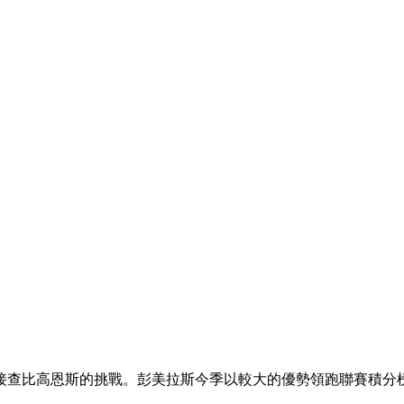
接查比高恩斯的挑戰。彭美拉斯今季以較大的優勢領跑聯賽積分