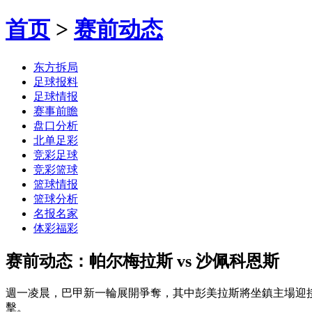
首页
>
赛前动态
东方拆局
足球报料
足球情报
赛事前瞻
盘口分析
北单足彩
竞彩足球
竞彩篮球
篮球情报
篮球分析
名报名家
体彩福彩
赛前动态：帕尔梅拉斯 vs 沙佩科恩斯
週一凌晨，巴甲新一輪展開爭奪，其中彭美拉斯將坐鎮主場迎
擊。