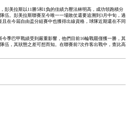
，彭美拉斯以11勝5和1負的佳績力壓法林明高，成功領跑積分
的隊伍。彭美拉斯聯賽至今唯一一場敗仗還要追溯到3月中旬，過
，並且在今屆自由盃分組賽中也獲得出線資格，球隊近期還在不同
今季巴甲戰績受到嚴重影響，他們目前16輪戰罷僅獲一勝，其
的隊伍，其狀態之差可想而知。在聯賽前7次作客出戰中，查比高