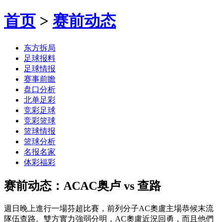
首页
>
赛前动态
东方拆局
足球报料
足球情报
赛事前瞻
盘口分析
北单足彩
竞彩足球
竞彩篮球
篮球情报
篮球分析
名报名家
体彩福彩
赛前动态：ACAC奥卢 vs 查路
週日晚上進行一場芬超比賽，前列分子AC奧盧主場恭候末流
隊伍查路。雙方實力強弱分明，AC奧盧近況回勇，而且他們