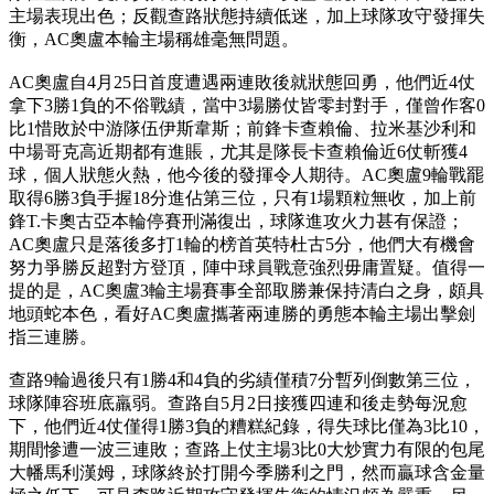
主場表現出色；反觀查路狀態持續低迷，加上球隊攻守發揮失
衡，AC奧盧本輪主場稱雄毫無問題。
AC奧盧自4月25日首度遭遇兩連敗後就狀態回勇，他們近4仗
拿下3勝1負的不俗戰績，當中3場勝仗皆零封對手，僅曾作客0
比1惜敗於中游隊伍伊斯韋斯；前鋒卡查賴倫、拉米基沙利和
中場哥克高近期都有進賬，尤其是隊長卡查賴倫近6仗斬獲4
球，個人狀態火熱，他今後的發揮令人期待。AC奧盧9輪戰罷
取得6勝3負手握18分進佔第三位，只有1場顆粒無收，加上前
鋒T.卡奧古亞本輪停賽刑滿復出，球隊進攻火力甚有保證；
AC奧盧只是落後多打1輪的榜首英特杜古5分，他們大有機會
努力爭勝反超對方登頂，陣中球員戰意強烈毋庸置疑。值得一
提的是，AC奧盧3輪主場賽事全部取勝兼保持清白之身，頗具
地頭蛇本色，看好AC奧盧攜著兩連勝的勇態本輪主場出擊劍
指三連勝。
查路9輪過後只有1勝4和4負的劣績僅積7分暫列倒數第三位，
球隊陣容班底羸弱。查路自5月2日接獲四連和後走勢每況愈
下，他們近4仗僅得1勝3負的糟糕紀錄，得失球比僅為3比10，
期間慘遭一波三連敗；查路上仗主場3比0大炒實力有限的包尾
大幡馬利漢姆，球隊終於打開今季勝利之門，然而贏球含金量