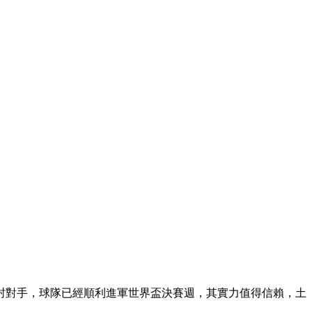
封對手，球隊已經順利進軍世界盃決賽週，其實力值得信賴，土