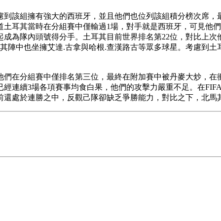
考慮到該組擁有強大的西班牙，並且他們也位列該組積分榜次席，
道土耳其當時在分組賽中僅輸過1場，對手就是西班牙，可見他們並
一起成為隊內頭號得分手。土耳其目前世界排名第22位，對比上
其陣中也坐擁艾達.古拿與哈根.查漢路古等眾多球星。考慮到土耳
他們在分組賽中僅排名第三位，最終在附加賽中被丹麥大炒，在
經連續3場各項賽事均食白果，他們的攻擊力嚴重不足。在FIF
前還處於連勝之中，反觀己隊卻缺乏爭勝能力，對比之下，北馬