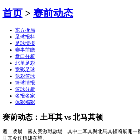
首页
>
赛前动态
东方拆局
足球报料
足球情报
赛事前瞻
盘口分析
北单足彩
竞彩足球
竞彩篮球
篮球情报
篮球分析
名报名家
体彩福彩
赛前动态：土耳其 vs 北马其顿
週二凌晨，國友賽激戰數場，其中土耳其與北馬其頓將展開一
耳其今仗稱雄在望。