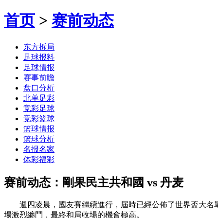
首页
>
赛前动态
东方拆局
足球报料
足球情报
赛事前瞻
盘口分析
北单足彩
竞彩足球
竞彩篮球
篮球情报
篮球分析
名报名家
体彩福彩
赛前动态：剛果民主共和國 vs 丹麦
週四凌晨，國友賽繼續進行，屆時已經公佈了世界盃大名單
場激烈纏鬥，最終和局收場的機會極高。