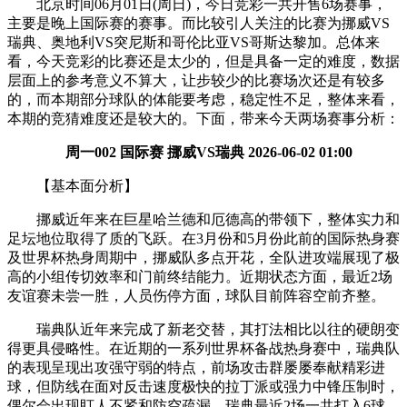
北京时间06月01日(周日)，今日竞彩一共开售6场赛事，
主要是晚上国际赛的赛事。而比较引人关注的比赛为挪威VS
瑞典、奥地利VS突尼斯和哥伦比亚VS哥斯达黎加。总体来
看，今天竞彩的比赛还是太少的，但是具备一定的难度，数据
层面上的参考意义不算大，让步较少的比赛场次还是有较多
的，而本期部分球队的体能要考虑，稳定性不足，整体来看，
本期的竞猜难度还是较大的。下面，带来今天两场赛事分析：
周一002 国际赛 挪威VS瑞典 2026-06-02 01:00
【基本面分析】
挪威近年来在巨星哈兰德和厄德高的带领下，整体实力和
足坛地位取得了质的飞跃。在3月份和5月份此前的国际热身赛
及世界杯热身周期中，挪威队多点开花，全队进攻端展现了极
高的小组传切效率和门前终结能力。近期状态方面，最近2场
友谊赛未尝一胜，人员伤停方面，球队目前阵容空前齐整。
瑞典队近年来完成了新老交替，其打法相比以往的硬朗变
得更具侵略性。在近期的一系列世界杯备战热身赛中，瑞典队
的表现呈现出攻强守弱的特点，前场攻击群屡屡奉献精彩进
球，但防线在面对反击速度极快的拉丁派或强力中锋压制时，
偶尔会出现盯人不紧和防空疏漏。瑞典最近2场一共打入6球，