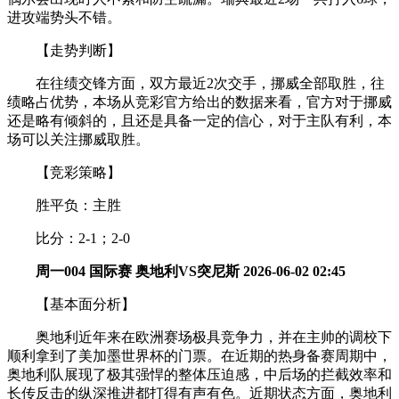
进攻端势头不错。
【走势判断】
在往绩交锋方面，双方最近2次交手，挪威全部取胜，往
绩略占优势，本场从竞彩官方给出的数据来看，官方对于挪威
还是略有倾斜的，且还是具备一定的信心，对于主队有利，本
场可以关注挪威取胜。
【竞彩策略】
胜平负：主胜
比分：2-1；2-0
周一004 国际赛 奥地利VS突尼斯 2026-06-02 02:45
【基本面分析】
奥地利近年来在欧洲赛场极具竞争力，并在主帅的调校下
顺利拿到了美加墨世界杯的门票。在近期的热身备赛周期中，
奥地利队展现了极其强悍的整体压迫感，中后场的拦截效率和
长传反击的纵深推进都打得有声有色。近期状态方面，奥地利