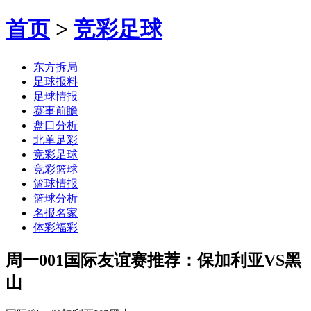
首页
>
竞彩足球
东方拆局
足球报料
足球情报
赛事前瞻
盘口分析
北单足彩
竞彩足球
竞彩篮球
篮球情报
篮球分析
名报名家
体彩福彩
周一001国际友谊赛推荐：保加利亚VS黑
山