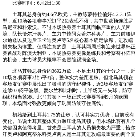
比赛时间：6月2日1:30
土耳其总身价约4.6亿欧元，主教练蒙特拉偏好4-2-3-1阵
型，近10场各项赛事7胜1平2负表现不俗，其中世欧预连胜罗
马尼亚和科索沃。不过本场热身赛土耳其面临严重的人员困
境，队长恰尔汗奥卢、主力中锋阿克蒂尔科奥卢、主力前腰伊
尔迪兹以及边后卫卡迪奥卢等5名核心基本确定缺席，进攻端
损失极为惨重。值得注意的是，土耳其两周后将迎来世界杯正
赛首战对阵澳大利亚，本场热身赛更像是练兵和考察替补阵容
的机会，主力球员大概率不会冒险踢满全场。
北马其顿总身价约3692万欧，不足土耳其的十分之一，近
10场各项赛事2胜5平3负，整体实力差距悬殊。但北马其顿在
客场友谊赛中展现出了极强的防守纪律性，近3场客场友谊赛
连续0-0闷平波黑、爱尔兰和比利时，上半场无一失球，防守
组织相当紧凑。北马其顿下一场正式比赛要等到9月的欧国
联，本场面对强敌更倾向于巩固防线守住底线。
初始给到土耳其1.75的让步，认可其实力优势，目前没有
变化。虽说土耳其整体实力碾压北马其顿，但本场比赛有几个
关键因素值得考量。首先是土耳其的人员损失极为严重，恰尔
汗奥卢和阿克蒂尔科奥卢两人是土耳其进攻端最重要的两个支