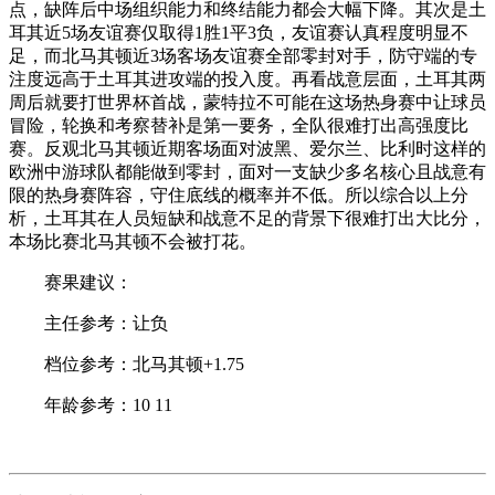
点，缺阵后中场组织能力和终结能力都会大幅下降。其次是土
耳其近5场友谊赛仅取得1胜1平3负，友谊赛认真程度明显不
足，而北马其顿近3场客场友谊赛全部零封对手，防守端的专
注度远高于土耳其进攻端的投入度。再看战意层面，土耳其两
周后就要打世界杯首战，蒙特拉不可能在这场热身赛中让球员
冒险，轮换和考察替补是第一要务，全队很难打出高强度比
赛。反观北马其顿近期客场面对波黑、爱尔兰、比利时这样的
欧洲中游球队都能做到零封，面对一支缺少多名核心且战意有
限的热身赛阵容，守住底线的概率并不低。所以综合以上分
析，土耳其在人员短缺和战意不足的背景下很难打出大比分，
本场比赛北马其顿不会被打花。
赛果建议：
主任参考：让负
档位参考：北马其顿+1.75
年龄参考：10 11