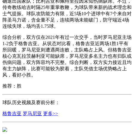
确退出国家队；比利吉亚和佩特里拉因未知伤病缺席。不过，
传奇教练哈吉时隔25年重掌教鞭，为球队带来新的战术理念和
士气提振。球队攻防能力有限，近5场10个进球中有7个来自对
阵圣马力诺，含金量不足，连续两场未能破门，防守端近4场
连续失球，场均丢1.75球。
综合分析，双方仅在2021年有过一次交手，当时罗马尼亚主场
1-2负于格鲁吉亚。从状态对比看，格鲁吉亚近两场1胜1平有
所回暖，罗马尼亚则遭遇两连败，主队略占上风。但格鲁吉亚
核心克瓦拉茨赫利亚可能缺席，罗马尼亚多名主力也有归队或
伤病问题，双方阵容均不完整。综合判断，双方实力接近且均
有主力缺阵，比赛可能较为胶着，主队凭借主场优势略占上
风，看好小胜。
推荐：胜
球队历史视频及赛前分析：
格鲁吉亚
罗马尼亚
更多>>