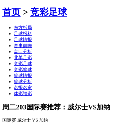
首页
>
竞彩足球
东方拆局
足球报料
足球情报
赛事前瞻
盘口分析
北单足彩
竞彩足球
竞彩篮球
篮球情报
篮球分析
名报名家
体彩福彩
周二203国际赛推荐：威尔士VS加纳
国际赛 威尔士 VS 加纳