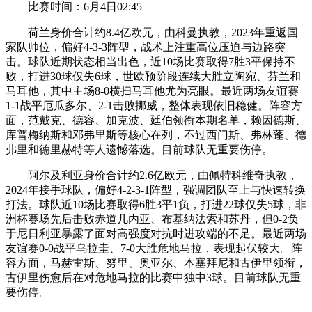
比赛时间：6月4日02:45
荷兰身价合计约8.4亿欧元，由科曼执教，2023年重返国
家队帅位，偏好4-3-3阵型，战术上注重高位压迫与边路突
击。球队近期状态相当出色，近10场比赛取得7胜3平保持不
败，打进30球仅失6球，世欧预阶段连续大胜立陶宛、芬兰和
马耳他，其中主场8-0横扫马耳他尤为亮眼。最近两场友谊赛
1-1战平厄瓜多尔、2-1击败挪威，整体表现依旧稳健。阵容方
面，范戴克、德容、加克波、廷伯领衔本期名单，赖因德斯、
库普梅纳斯和邓弗里斯等核心在列，不过西门斯、弗林蓬、德
弗里和德里赫特等人遗憾落选。目前球队无重要伤停。
阿尔及利亚身价合计约2.6亿欧元，由佩特科维奇执教，
2024年接手球队，偏好4-2-3-1阵型，强调团队至上与快速转换
打法。球队近10场比赛取得6胜3平1负，打进22球仅失5球，非
洲杯赛场先后击败赤道几内亚、布基纳法索和苏丹，但0-2负
于尼日利亚暴露了面对高强度对抗时进攻端的不足。最近两场
友谊赛0-0战平乌拉圭、7-0大胜危地马拉，表现起伏较大。阵
容方面，马赫雷斯、努里、奥亚尔、本塞拜尼和古伊里领衔，
古伊里伤愈后在对危地马拉的比赛中独中3球。目前球队无重
要伤停。