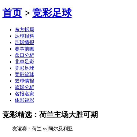
首页
>
竞彩足球
东方拆局
足球报料
足球情报
赛事前瞻
盘口分析
北单足彩
竞彩足球
竞彩篮球
篮球情报
篮球分析
名报名家
体彩福彩
竞彩精选：荷兰主场大胜可期
友谊赛：荷兰 vs 阿尔及利亚