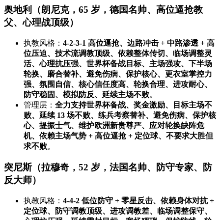
奥地利（朗尼克，65 岁，德国名帅、高位逼抢教
父、心理战顶级）
执教风格：
4-2-3-1 高位逼抢、边路冲击 + 中路渗透 + 高
位压迫、技术流调教顶级、依赖整体传切、临场调整灵
活、心理抗压强、世界杯备战目标、主场强攻、下半场
轮换、磨合替补、避免伤病、保护核心、更衣室掌控力
强、氛围自信、核心信任度高、轮换合理、进攻耐心、
防守稳固、模拟防反、延续主场不败
。
管理层：
全力支持世界杯备战、奖金激励、目标主场不
败、延续 13 场不败、练兵考察替补、避免伤病、保护核
心、提振士气、维护欧洲新贵尊严、应对轮换缺阵危
机、依赖主场气势 + 高位逼抢 + 定位球、不要求大胜但
求不败
。
突尼斯（拉穆奇，52 岁，法国名帅、防守专家、防
反大师）
执教风格：
4-4-2 低位防守 + 零星反击、依赖身体对抗 +
定位球、防守调教顶级、进攻调教差、临场调整保守、