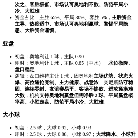
次之、客胜极低、市场认可奥地利不败、防范平局小
冷、大胜难
。
资金占比：主胜 65%、平局 30%、客胜 5%，
主胜资金
主导、热度适中、市场认可奥地利赢球、警惕平局隐
患、大胜资金谨慎
。
亚盘
初盘：奥地利让 1 球，主队 0.90
即时：奥地利让 1 球，主队 0.85（中水）；
水位微降、
盘口稳定
逻辑：盘口维持主让 1 球，因奥地利
主场优势、状态火
爆、高位逼抢克制、主力健康、战意浓
；突尼斯
防守稳
固、连续零封、友谊赛易平、客场不惨败、进攻瘫痪难
大败
，机构
支持奥地利赢盘但需净胜 2 球、平局赢盘概
率高、小胜走盘、防范平局小冷、大胜难
。
大小球
初盘：2.5 球，大球 0.92、小球 0.93
即时：2.5 球，大球 0.88、小球 0.97；
大球降水、小球升