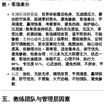
败 + 客场拿分
非洲区强势晋级、
世界杯前最后热身、无成绩压力、磨
合防守体系、延续零封势头、避免惨败、客场拿分、平
局满意、赢球惊喜、考察替补、避免伤病、保护核心、
汉尼拔 / 斯希里保持状态、国内关注度低、无压力、享
受比赛、积累经验、客场猥琐发育、逼平即胜利、不能
惨败
；主帅拉穆奇
上任后 2 场零封、需延续势头、证明
防守调教能力、更衣室掌控力强、氛围放松、核心信任
度高、依赖塔尔比 + 斯希里、进攻靠单点、保守优先、
避免惨败、轮换合理
；球员
多为五大联赛主力、状态一
般、客场长途跋涉、体能不足、心理不怵、执行力
80%、专注度 85%、心态放松、避免伤病、不拼命、平
局满意
。
心态：
放松、无欲无求、猥琐发育、平局满意、赢球惊
喜、防守优先、不冒险、久守必稳、不怕强队、避免惨
败
。
五、教练团队与管理层因素