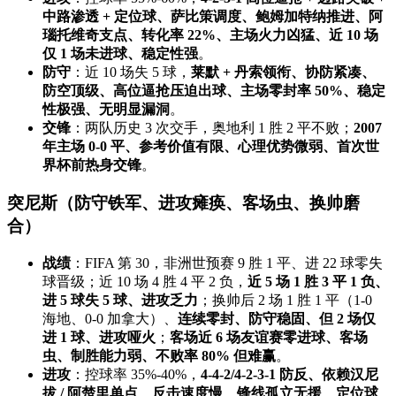
中路渗透 + 定位球、萨比策调度、鲍姆加特纳推进、阿
瑙托维奇支点、转化率 22%、主场火力凶猛、近 10 场
仅 1 场未进球、稳定性强
。
防守
：近 10 场失 5 球，
莱默 + 丹索领衔、协防紧凑、
防空顶级、高位逼抢压迫出球、主场零封率 50%、稳定
性极强、无明显漏洞
。
交锋
：两队历史 3 次交手，奥地利 1 胜 2 平不败；
2007
年主场 0-0 平、参考价值有限、心理优势微弱、首次世
界杯前热身交锋
。
突尼斯（防守铁军、进攻瘫痪、客场虫、换帅磨
合）
战绩
：FIFA 第 30，非洲世预赛 9 胜 1 平、进 22 球零失
球晋级；近 10 场 4 胜 4 平 2 负，
近 5 场 1 胜 3 平 1 负、
进 5 球失 5 球、进攻乏力
；换帅后 2 场 1 胜 1 平（1-0
海地、0-0 加拿大）、
连续零封、防守稳固、但 2 场仅
进 1 球、进攻哑火
；
客场近 6 场友谊赛零进球、客场
虫、制胜能力弱、不败率 80% 但难赢
。
进攻
：控球率 35%-40%，
4-4-2/4-2-3-1 防反、依赖汉尼
拔 / 阿楚里单点、反击速度慢、锋线孤立无援、定位球