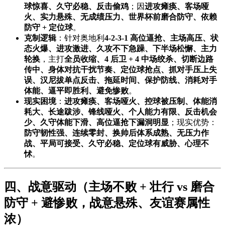
球惊喜、久守必稳、反击偷鸡
；因
进攻瘫痪、客场哑
火、实力悬殊、无成绩压力、世界杯前磨合防守、依赖
防守 + 定位球
。
克制逻辑
：针对奥地利
4-2-3-1 高位逼抢、主场高压、状
态火爆、进攻激进、久攻不下急躁、下半场松懈、主力
轮换
，主打
全员收缩、4 后卫 + 4 中场绞杀、切断边路
传中、身体对抗干扰节奏、定位球抢点、抓对手压上失
误、汉尼拔单点反击、拖延时间、保护防线、消耗对手
体能、逼平即胜利、避免惨败
。
现实困境
：
进攻瘫痪、客场哑火、控球被压制、体能消
耗大、长途跋涉、锋线哑火、个人能力有限、反击机会
少、久守体能下滑、高位逼抢下漏洞明显
；现实优势：
防守韧性强、连续零封、换帅后体系成熟、无压力作
战、平局可接受、久守必稳、定位球有威胁、心理不
怵
。
四、战意驱动（主场不败 + 壮行 vs 磨合
防守 + 避惨败，战意悬殊、友谊赛属性
浓）