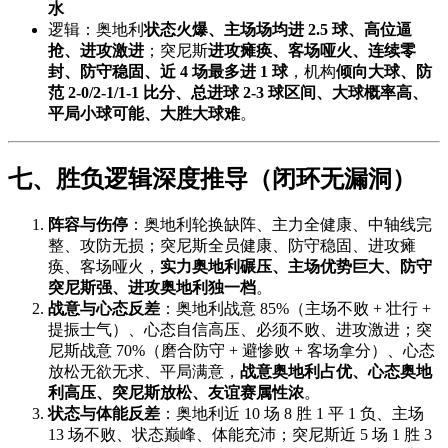
水
逻辑：奥地利
状态火爆、主场场均进 2.5 球、高位逼
抢、进攻激进
；突尼斯
进攻瘫痪、客场哑火、连续零
封、防守稳固、近 4 场最多进 1 球
，机构
倾向大球、防
范 2-0/2-1/1-1 比分、总进球 2-3 球区间、大球概率高、
平局小球可能、大胜大球难
。
七、胜负逻辑深度推导（闭环无漏洞）
阵容与伤停
：奥地利轮换缺阵、主力全健康、中轴线完
整、攻防无损；突尼斯全员健康、防守稳固、进攻瘫
痪、客场哑火，
实力奥地利碾压、主场优势巨大、防守
突尼斯强、进攻奥地利独一档
。
战意与心态反差
：奥地利战意 85%（主场不败 + 壮行 +
提振士气）、心态自信高压、必须不败、进攻激进；突
尼斯战意 70%（磨合防守 + 避惨败 + 客场拿分）、心态
放松无欲无求、平局满意，
战意奥地利占优、心态奥地
利高压、突尼斯放松、友谊赛属性浓
。
状态与体能反差
：奥地利近 10 场 8 胜 1 平 1 负、主场
13 场不败、状态巅峰、体能充沛；突尼斯近 5 场 1 胜 3