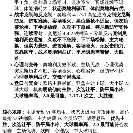
平 1 负、换帅后 2 场零封、进攻哑火、客场连续不进
球、体能消耗大，
状态奥地利碾压、体能奥地利占优
。
战术克制与反克制
：奥地利 4-2-3-1 高位逼抢
克制突尼斯
防反、进攻瘫痪、客场哑火、高位逼抢不适应、但友谊
赛轮换、下半场放缓、久攻不下急躁、突尼斯防守韧性
强、连续零封
；突尼斯 4-4-2 铁桶阵 + 零星反击
克制奥
地利高位逼抢、久攻不下急躁、下半场松懈、主力轮
换、但实力悬殊、进攻瘫痪、客场哑火、无反击能力、
仅靠防守
，
战术奥地利占优、平局隐患需警惕、大胜
难
。
心理与交锋
：奥地利历史不败、主场无敌、心理优势；
突尼斯历史不胜、客场哑火、心理劣势、但防守不怵，
心理奥地利占优、交锋平局高发
。
盘口与资金
：欧赔主胜最低、亚盘主让 1 球、大小球 2.5
球大球，机构
明确倾向主胜、次选让平、防平局小冷、
大球概率高、2-0 最可能、2-1/1-1 次之、大胜难
。
核心规律
：主场无敌 vs 客场虫、状态火爆 vs 进攻瘫痪、高位
逼抢 vs 铁桶阵、主力健康 vs 全员防守、战意悬殊、
优先主
胜、次选让平、防平局小冷、大球概率高、2-0 最可能
符合友
谊赛、主场优势、残阵、心理战、中大球特征。