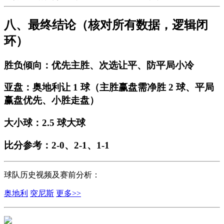
八、最终结论（核对所有数据，逻辑闭
环）
胜负倾向：
优先主胜、次选让平、防平局小冷
亚盘：
奥地利让 1 球（主胜赢盘需净胜 2 球、平局
赢盘优先、小胜走盘）
大小球：
2.5 球大球
比分参考：2-0、2-1、1-1
球队历史视频及赛前分析：
奥地利
突尼斯
更多>>