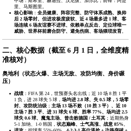
中场：斯希里、赫迪拉、汉尼拔、加尔比；前锋：阿楚
里、马斯图里。
核心影响
：
全员健康、阵容完整、防守体系成熟、换帅
后 2 场零封、但进攻极度疲软、近 4 场最多进 1 球、客
场连续 6 场友谊赛不进球、依赖单点反击、定位球唯一
威胁、世界杯前磨合防守、避免伤病、客场猥琐发育
。
二、核心数据（截至 6 月 1 日，全维度精
准核对）
奥地利（状态火爆、主场无敌、攻防均衡、身价碾
压）
战绩
：FIFA 第 24，世预赛头名出线；近 10 场 8 胜 1 平
1 负，进 28 球失 5 球，
场均进 2.8 球、失 0.5 球，5 场零
封、攻防统治级
；
主场 13 场不败（10 胜 3 平）、近 10
主场 7 胜 3 平、进 31 球失 6 球、胜率 77%、场均进 2.5
球失 0.6 球、魔鬼主场、曾击败德国 / 土耳其
；近期热身
5-1 加纳、1-0 韩国，
状态巅峰、士气高涨、战意 85%
。
进攻
：控球率 55%-60%，
4-2-3-1 高位逼抢 + 边路突破 +