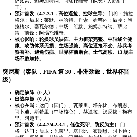
萨比策、鲍姆加特纳、阿瑙托维奇（队长 / 队史射手
王）。
预计首发（4-2-3-1，高位逼抢、控球主导）
门将：施拉
格尔；后卫：莱默、林哈特、丹索、姆韦内；后腰：施
拉格尔、塞瓦尔德；中场：维默、鲍姆加特纳、萨比
策；前锋：阿瑙托维奇。
核心影响
：
轮换球员缺阵、主力框架完整、中轴线全健
康、攻防体系无损、主场强势、高位逼抢不变、练兵考
察替补、避免伤病、世界杯前磨合、士气高涨、13 场主
场不败加持
。
突尼斯（客队，FIFA 第 30，非洲劲旅，世界杯晋
级）
确定缺阵（0 人）
出战存疑（0 人）
核心在岗
：达门（国门）、瓦莱里、塔尔比、布朗恩、
阿卜迪、斯希里（中场核心）、赫迪拉、汉尼拔・梅布
里、阿楚里。
预计首发（4-4-2/4-2-3-1，低位死守、防反为主）
门
将：达门；后卫：瓦莱里、塔尔比、布朗恩、阿卜迪；