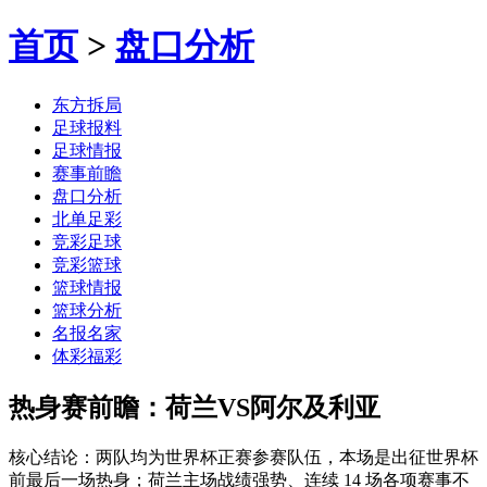
首页
>
盘口分析
东方拆局
足球报料
足球情报
赛事前瞻
盘口分析
北单足彩
竞彩足球
竞彩篮球
篮球情报
篮球分析
名报名家
体彩福彩
热身赛前瞻：荷兰VS阿尔及利亚
核心结论：两队均为世界杯正赛参赛队伍，本场是出征世界杯
前最后一场热身；荷兰主场战绩强势、连续 14 场各项赛事不