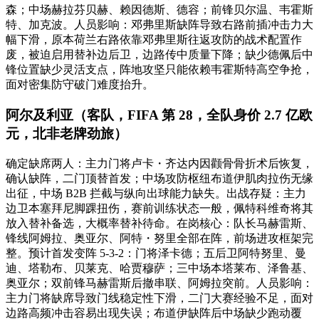
森；中场赫拉芬贝赫、赖因德斯、德容；前锋贝尔温、韦霍斯
特、加克波。人员影响：邓弗里斯缺阵导致右路前插冲击力大
幅下滑，原本荷兰右路依靠邓弗里斯往返攻防的战术配置作
废，被迫启用替补边后卫，边路传中质量下降；缺少德佩后中
锋位置缺少灵活支点，阵地攻坚只能依赖韦霍斯特高空争抢，
面对密集防守破门难度抬升。
阿尔及利亚（客队，FIFA 第 28，全队身价 2.7 亿欧
元，北非老牌劲旅）
确定缺席两人：主力门将卢卡・齐达内因颧骨骨折术后恢复，
确认缺阵，二门顶替首发；中场攻防枢纽布道伊肌肉拉伤无缘
出征，中场 B2B 拦截与纵向出球能力缺失。出战存疑：主力
边卫本塞拜尼脚踝扭伤，赛前训练状态一般，佩特科维奇将其
放入替补备选，大概率替补待命。在岗核心：队长马赫雷斯、
锋线阿姆拉、奥亚尔、阿特・努里全部在阵，前场进攻框架完
整。预计首发变阵 5-3-2：门将泽卡德；五后卫阿特努里、曼
迪、塔勒布、贝莱克、哈贾穆萨；三中场本塔莱布、泽鲁基、
奥亚尔；双前锋马赫雷斯后撤串联、阿姆拉突前。人员影响：
主力门将缺席导致门线稳定性下滑，二门大赛经验不足，面对
边路高频冲击容易出现失误；布道伊缺阵后中场缺少跑动覆