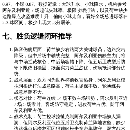
0.97、小球 0.87。数据逻辑：大球升水、小球降水，机构参考
阿尔及利亚近 7 场超低失球率、极限收缩打法，以及荷兰缺少
边路爆点攻坚难度上升，偏向小球走向，看好全场总进球落在
2-3 球区间，极少出现大比分屠杀。
七、胜负逻辑闭环推导
阵容伤病层面：荷兰缺少右路两大关键球员，边路突击
降级，但中后场中轴线完整；阿尔及利亚伤缺主力门将
与中场拦截核心，中后场容错下降、但五后卫成型后防
守下限依旧稳固，纸面实力荷兰占优，伤病抵消部分优
势。
战意层面：双方同为世界杯前收官热身，阿尔及利亚模
拟阿根廷打法战意略高，荷兰主场保不败、轮换练兵，
战意差距不大。
状态对比：荷兰连续 14 场不败主场强势，阿尔及利亚近
7 场 5 场零封、客场防守稳定，进攻荷兰占优、防守阿
尔及利亚占优。
战术克制：荷兰控球拉扯克制阿尔及利亚中场缺人漏
洞，但阿尔及利亚低位五后卫克制荷兰阵地攻坚，缺少
边路爆点后橙衣军团很难轻松击穿密集防守，双方战术