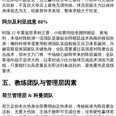
兵目标，不盲目大举压上避免无谓伤病。球员层面主力以保持
身体状态为主，轮换替补求表现，整体求稳大于狂攻。
阿尔及利亚战意 88%
时隔 12 年重返世界杯正赛，小组赛同组坐拥阿根廷、奥地
利，本场对阵欧洲一流强队是最贴合阿根廷战术风格的模拟热
身；佩特科维奇需要用欧洲强队实战检验五后卫体系漏洞，马
赫雷斯迎来国家队关键热身，全队需要通过高强度对阵磨合反
击战术，弥补主力门将、中场核心缺阵带来的阵容漏洞；全队
客场作战不追求大胜，以零封或小比分输球完成战术演练为底
线，只要能打出高质量反击即达到备战目的，避免重伤是底线
要求。
五、教练团队与管理层因素
荷兰管理层 & 科曼团队
荷兰足协本次热身全部费用由足协承担，考核标准为阵容磨合
达标、无重大伤病、主场不败即可完成任务，没有硬性赢球奖