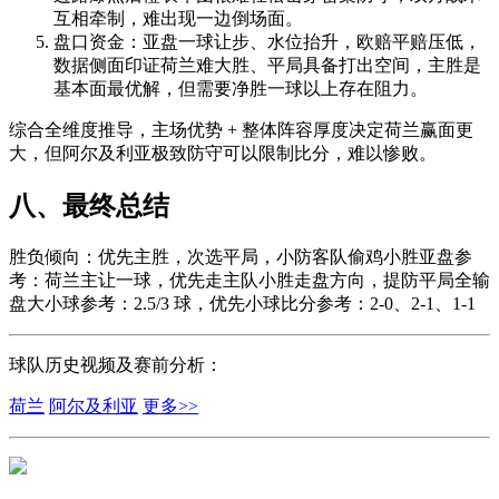
互相牵制，难出现一边倒场面。
盘口资金：亚盘一球让步、水位抬升，欧赔平赔压低，
数据侧面印证荷兰难大胜、平局具备打出空间，主胜是
基本面最优解，但需要净胜一球以上存在阻力。
综合全维度推导，主场优势 + 整体阵容厚度决定荷兰赢面更
大，但阿尔及利亚极致防守可以限制比分，难以惨败。
八、最终总结
胜负倾向：优先主胜，次选平局，小防客队偷鸡小胜亚盘参
考：荷兰主让一球，优先走主队小胜走盘方向，提防平局全输
盘大小球参考：2.5/3 球，优先小球比分参考：2-0、2-1、1-1
球队历史视频及赛前分析：
荷兰
阿尔及利亚
更多>>