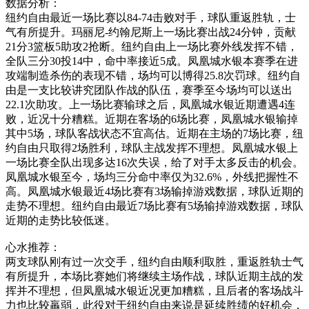
数据分析：
纽约自由最近一场比赛以84-74击败对手，球队重返胜轨，士
气有所提升。玛丽尼-约翰尼斯上一场比赛出战24分钟，贡献
21分3篮板5助攻2抢断。纽约自由上一场比赛外线发挥不错，
全队三分30投14中，命中率接近5成。凤凰城水银本赛季在进
攻端制造杀伤的表现不错，场均可以博得25.8次罚球。纽约自
由是一支比较讲究团队作战的队伍，赛季至今场均可以送出
22.1次助攻。上一场比赛输球之后，凤凰城水银近期遭遇4连
败，近况十分糟糕。近期在客场的6场比赛，凤凰城水银输掉
其中5场，球队客战状态不宜高估。近期在主场的7场比赛，纽
约自由只取得2场胜利，球队主战发挥不理想。凤凰城水银上
一场比赛全队出现多达16次失误，给了对手太多反击的机会。
凤凰城水银至今，场均三分命中率仅为32.6%，外线把握性不
高。凤凰城水银最近4场比赛有3场输掉游戏数据，球队近期的
走势不理想。纽约自由最近7场比赛有5场输掉游戏数据，球队
近期的走势比较低迷。
心水推荐：
两支球队刚有过一次交手，纽约自由顺利取胜，重返胜轨士气
有所提升，本场比赛她们将继续主场作战，球队近期主战的发
挥并不理想，但凤凰城水银近况更加糟糕，且后者的客场战斗
力也比较羸弱，此役对于纽约自由来说是延续胜绩的好机会，