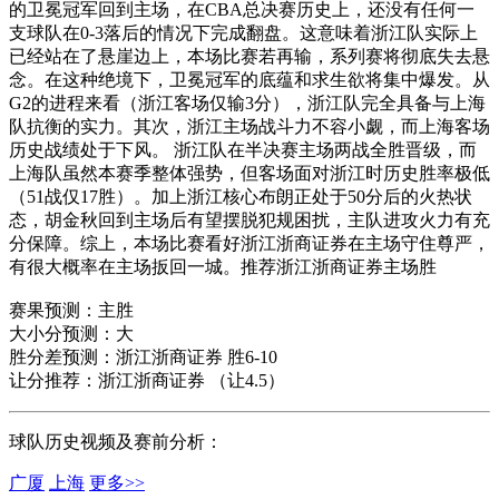
的卫冕冠军回到主场，在CBA总决赛历史上，还没有任何一
支球队在0-3落后的情况下完成翻盘。这意味着浙江队实际上
已经站在了悬崖边上，本场比赛若再输，系列赛将彻底失去悬
念。在这种绝境下，卫冕冠军的底蕴和求生欲将集中爆发。从
G2的进程来看（浙江客场仅输3分），浙江队完全具备与上海
队抗衡的实力。
其次，浙江主场战斗力不容小觑，而上海客场
历史战绩处于下风。 浙江队在半决赛主场两战全胜晋级，而
上海队虽然本赛季整体强势，但客场面对浙江时历史胜率极低
（51战仅17胜）。加上浙江核心布朗正处于50分后的火热状
态，胡金秋回到主场后有望摆脱犯规困扰，主队进攻火力有充
分保障。综上，本场比赛看好浙江浙商证券在主场守住尊严，
有很大概率在主场扳回一城。推荐浙江浙商证券主场胜
赛果预测：主胜
大小分预测：大
胜分差预测：浙江浙商证券 胜6-10
让分推荐：浙江浙商证券 （让4.5）
球队历史视频及赛前分析：
广厦
上海
更多>>