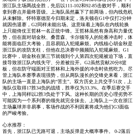
浙江队主场两战全胜，先后以111-102和92-85击败对手，顺利
拿到赛点并最终晋级。上海队虽然赢下了前两场，但内线危机
从未解除。怀特塞德至今归期未定，洛夫顿在G1中仅打2分钟
就因伤退赛，G2同样未能出场。这意味着上海队在内线轮换
上只能倚仗王哲林一名正统中锋。王哲林虽然有身高和力量优
势，但在面对胡金秋、桑普森、卡尔顿等人的轮番冲击时，体
能将面临巨大考验，且容易陷入犯规麻烦。内线核心胡金秋是
浙江队的攻防支柱，但他在总决赛中频频陷入犯规麻烦。G1
比赛中，胡金秋在第三节就领到个人第四次犯规被迫下场，直
接导致浙江队内线失守、分差被拉开。G2虽然贡献20分8篮
板，但在防守端面对王哲林和上海外援的冲击时依然吃力。尽
管上海队本赛季表现强势，但从两队漫长的交锋史来看，浙江
队的主场一直是上海队的“苦主”。双方历史上共交手51次，上
海队仅取得17胜34负的战绩，胜率仅为33.3%。在季后赛交手
中，上海同样以2胜3负处于下风。这种长期的历史心理劣势不
可能因为一个系列赛的领先就完全抹去。上海队上一次在浙江
主场赢球并非易事，客场作战的不利因素将成为他们G3面临
的严峻考验。
心水推荐：
首先，浙江队已无路可退，主场反弹是大概率事件。 0-2落后