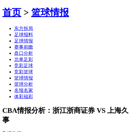
首页
>
篮球情报
东方拆局
足球报料
足球情报
赛事前瞻
盘口分析
北单足彩
竞彩足球
竞彩篮球
篮球情报
篮球分析
名报名家
体彩福彩
CBA情报分析：浙江浙商证券 VS 上海久
事