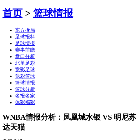
首页
>
篮球情报
东方拆局
足球报料
足球情报
赛事前瞻
盘口分析
北单足彩
竞彩足球
竞彩篮球
篮球情报
篮球分析
名报名家
体彩福彩
WNBA情报分析：凤凰城水银 VS 明尼苏
达天猫