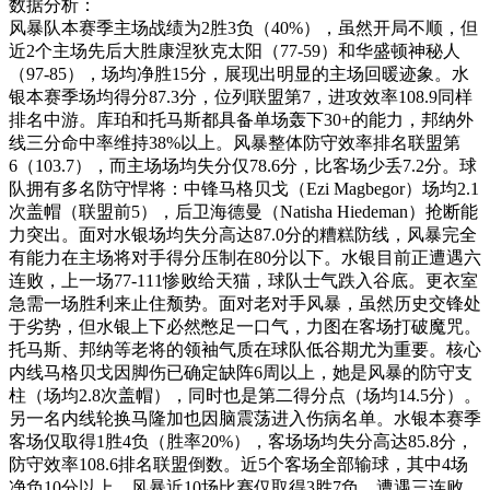
数据分析：
风暴队本赛季主场战绩为2胜3负（40%），虽然开局不顺，但
近2个主场先后大胜康涅狄克太阳（77-59）和华盛顿神秘人
（97-85），场均净胜15分，展现出明显的主场回暖迹象。水
银本赛季场均得分87.3分，位列联盟第7，进攻效率108.9同样
排名中游。库珀和托马斯都具备单场轰下30+的能力，邦纳外
线三分命中率维持38%以上。风暴整体防守效率排名联盟第
6（103.7），而主场场均失分仅78.6分，比客场少丢7.2分。球
队拥有多名防守悍将：中锋马格贝戈（Ezi Magbegor）场均2.1
次盖帽（联盟前5），后卫海德曼（Natisha Hiedeman）抢断能
力突出。面对水银场均失分高达87.0分的糟糕防线，风暴完全
有能力在主场将对手得分压制在80分以下。水银目前正遭遇六
连败，上一场77-111惨败给天猫，球队士气跌入谷底。更衣室
急需一场胜利来止住颓势。面对老对手风暴，虽然历史交锋处
于劣势，但水银上下必然憋足一口气，力图在客场打破魔咒。
托马斯、邦纳等老将的领袖气质在球队低谷期尤为重要。核心
内线马格贝戈因脚伤已确定缺阵6周以上，她是风暴的防守支
柱（场均2.8次盖帽），同时也是第二得分点（场均14.5分）。
另一名内线轮换马隆加也因脑震荡进入伤病名单。水银本赛季
客场仅取得1胜4负（胜率20%），客场场均失分高达85.8分，
防守效率108.6排名联盟倒数。近5个客场全部输球，其中4场
净负10分以上。风暴近10场比赛仅取得3胜7负，遭遇三连败