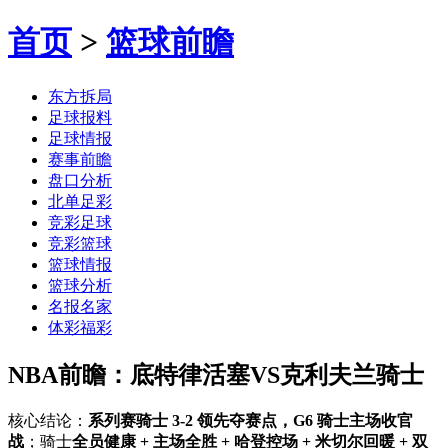
首页
>
篮球前瞻
东方拆局
足球报料
足球情报
赛事前瞻
盘口分析
北单足彩
竞彩足球
竞彩篮球
篮球情报
篮球分析
名报名家
体彩福彩
NBA前瞻：底特律活塞VS克利夫兰骑士
核心结论：
系列赛骑士 3-2 领先夺赛点，G6 骑士主场收官
战
；骑士
全员健康 + 主场全胜 + 哈登控场 + 米切尔回暖 + 双