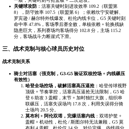
一般，关键时刻可抢篮板 + 二次进攻。
关键球攻防
：活塞关键时刻进攻效率 109.2（联盟第
8），防守效率 107.5（联盟第 6）；依赖坎宁安硬解、
罗宾逊 / 赫尔特外线爆发、杜伦内线卡位，G5 关键时刻
命中率 47.8%，客场季后赛全败，单核依赖 + 轮换残缺
隐患巨大，系列赛场均客场得分 102.8 分，主场 115.2
分，客场战斗力断崖式下滑。
三、战术克制与核心球员历史对位
战术克制关系
骑士对活塞（强克制，G3-G5 验证双核控场 + 内线碾压
有效性）
哈登全场控场，破解活塞高压逼抢
：哈登传球视野
顶级 + 节奏掌控，活塞高压逼抢无法限制，G5 哈
登 6 助攻 3 盖帽，末节 + 加时独扛大旗，组织串
联碾压，活塞失误场均 17.8 次，利用失误得分骑
士场均 20.5 分。
莫布利 + 阿伦双塔，完爆活塞内线
：双塔护筐 +
盖帽 + 机动性，杜伦 / 斯图尔特无法兼顾，G5 莫
布利 4 盖帽，杜伦仅 14 分，对位完爆，内线得分