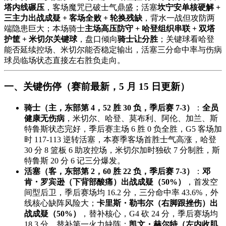
塔内线碾压
，客场魔咒已破士气鼎盛；活塞
坎宁安单核硬解 +
三主力出战成疑 + 客场全败 + 轮换残缺
，背水一战但攻防两
端隐患巨大；本场骑士
主场高压防守 + 哈登组织串联 + 双塔
护筐 + 米切尔关键球
，盘口倾向
骑士让分胜
；关键球看哈登
能否延续控场、米切尔能否稳定输出，活塞三分命中率与伤病
球员临场状态直接左右胜负走向。
一、关键伤停（赛前最新，5 月 15 日更新）
骑士（主，东部第 4，52 胜 30 负，季后赛 7-3）
：
全员
健康无伤病
，米切尔、哈登、莫布利、阿伦、加兰、斯
特鲁斯状态完好，季后赛主场 6 胜 0 负全胜，G5 客场加
时 117-113 逆转活塞，本赛季客场首胜士气高涨，哈登
30 分 8 篮板 6 助攻控场，米切尔加时独砍 7 分制胜，斯
特鲁斯 20 分 6 记三分爆发。
活塞（客，东部第 2，60 胜 22 负，季后赛 7-3）
：
邓
肯・罗宾逊（下背部酸痛）出战成疑（50%）
，首发空
间型后卫，季后赛场均 16.2 分，三分命中率 43.6%，外
线核心缺阵风险大；
卡里斯・勒韦尔（右脚跟挫伤）出
战成疑（50%）
，替补核心，G4 砍 24 分，季后赛场均
18.3 分，替补第一火力缺阵；
凯文・赫尔特（左内收肌