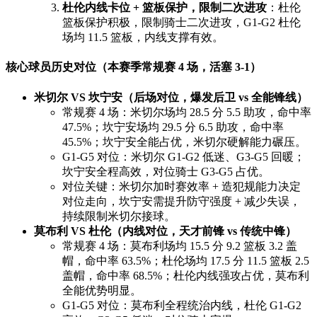
杜伦内线卡位 + 篮板保护，限制二次进攻
：杜伦
篮板保护积极，限制骑士二次进攻，G1-G2 杜伦
场均 11.5 篮板，内线支撑有效。
核心球员历史对位（本赛季常规赛 4 场，活塞 3-1）
米切尔 VS 坎宁安（后场对位，爆发后卫 vs 全能锋线）
常规赛 4 场：米切尔场均 28.5 分 5.5 助攻，命中率
47.5%；坎宁安场均 29.5 分 6.5 助攻，命中率
45.5%；坎宁安全能占优，米切尔硬解能力碾压。
G1-G5 对位：米切尔 G1-G2 低迷、G3-G5 回暖；
坎宁安全程高效，对位骑士 G3-G5 占优。
对位关键：米切尔加时赛效率 + 造犯规能力决定
对位走向，坎宁安需提升防守强度 + 减少失误，
持续限制米切尔接球。
莫布利 VS 杜伦（内线对位，天才前锋 vs 传统中锋）
常规赛 4 场：莫布利场均 15.5 分 9.2 篮板 3.2 盖
帽，命中率 63.5%；杜伦场均 17.5 分 11.5 篮板 2.5
盖帽，命中率 68.5%；杜伦内线强攻占优，莫布利
全能优势明显。
G1-G5 对位：莫布利全程统治内线，杜伦 G1-G2