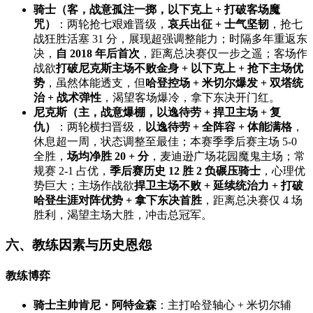
骑士（客，战意孤注一掷，以下克上 + 打破客场魔
咒）
：两轮抢七艰难晋级，
哀兵出征 + 士气坚韧
，抢七
战狂胜活塞 31 分，展现超强调整能力；时隔多年重返东
决，
自 2018 年后首次
，距离总决赛仅一步之遥；客场作
战欲
打破尼克斯主场不败金身 + 以下克上 + 抢下主场优
势
，虽然体能透支，但
哈登控场 + 米切尔爆发 + 双塔统
治 + 战术弹性
，渴望客场爆冷，拿下东决开门红。
尼克斯（主，战意爆棚，以逸待劳 + 捍卫主场 + 复
仇）
：两轮横扫晋级，
以逸待劳 + 全阵容 + 体能满格
，
休息超一周，状态调整至最佳；本赛季季后赛主场 5-0
全胜，
场均净胜 20 + 分
，麦迪逊广场花园魔鬼主场；常
规赛 2-1 占优，
季后赛历史 12 胜 2 负碾压骑士
，心理优
势巨大；主场作战欲
捍卫主场不败 + 延续统治力 + 打破
哈登生涯对阵优势 + 拿下东决首胜
，距离总决赛仅 4 场
胜利，渴望主场大胜，冲击总冠军。
六、教练因素与历史恩怨
教练博弈
骑士主帅肯尼・阿特金森
：主打哈登轴心 + 米切尔辅