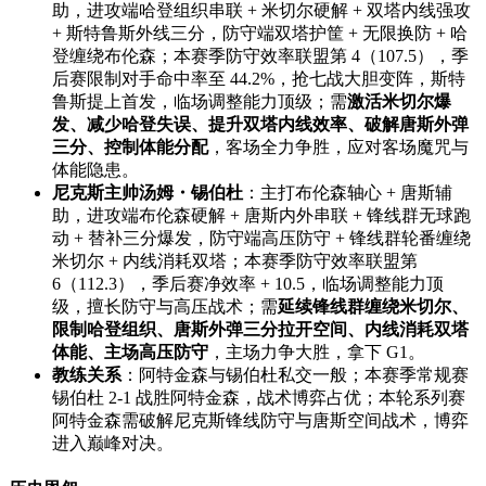
助，进攻端哈登组织串联 + 米切尔硬解 + 双塔内线强攻
+ 斯特鲁斯外线三分，防守端双塔护筐 + 无限换防 + 哈
登缠绕布伦森；本赛季防守效率联盟第 4（107.5），季
后赛限制对手命中率至 44.2%，抢七战大胆变阵，斯特
鲁斯提上首发，临场调整能力顶级；需
激活米切尔爆
发、减少哈登失误、提升双塔内线效率、破解唐斯外弹
三分、控制体能分配
，客场全力争胜，应对客场魔咒与
体能隐患。
尼克斯主帅汤姆・锡伯杜
：主打布伦森轴心 + 唐斯辅
助，进攻端布伦森硬解 + 唐斯内外串联 + 锋线群无球跑
动 + 替补三分爆发，防守端高压防守 + 锋线群轮番缠绕
米切尔 + 内线消耗双塔；本赛季防守效率联盟第
6（112.3），季后赛净效率 + 10.5，临场调整能力顶
级，擅长防守与高压战术；需
延续锋线群缠绕米切尔、
限制哈登组织、唐斯外弹三分拉开空间、内线消耗双塔
体能、主场高压防守
，主场力争大胜，拿下 G1。
教练关系
：阿特金森与锡伯杜私交一般；本赛季常规赛
锡伯杜 2-1 战胜阿特金森，战术博弈占优；本轮系列赛
阿特金森需破解尼克斯锋线防守与唐斯空间战术，博弈
进入巅峰对决。