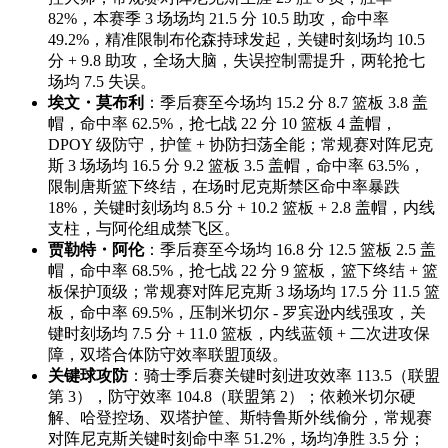
82%，本赛季 3 场场均 21.5 分 10.5 助攻，命中率
49.2%，精准限制布伦森持球发起，关键时刻场均 10.5
分 + 9.8 助攻，全场大脑，失误控制需提升，两轮抢七
场均 7.5 失误。
埃文・莫布利
：季后赛至今场均 15.2 分 8.7 篮板 3.8 盖
帽，命中率 62.5%，抢七战 22 分 10 篮板 4 盖帽，
DPOY 级防守，护筐 + 协防扫荡全能；常规赛对阵尼克
斯 3 场场均 16.5 分 9.2 篮板 3.5 盖帽，命中率 63.5%，
限制唐斯篮下终结，在场时尼克斯禁区命中率暴跌
18%，关键时刻场均 8.5 分 + 10.2 篮板 + 2.8 盖帽，内线
支柱，与阿伦组成禁飞区。
贾勒特・阿伦
：季后赛至今场均 16.8 分 12.5 篮板 2.5 盖
帽，命中率 68.5%，抢七战 22 分 9 篮板，篮下终结 + 篮
板保护顶级；常规赛对阵尼克斯 3 场场均 17.5 分 11.5 篮
板，命中率 69.5%，压制米切尔 - 罗宾逊内线强攻，关
键时刻场均 7.5 分 + 11.0 篮板，内线蓝领 + 二次进攻保
障，双塔合体防守效率联盟顶级。
关键球攻防
：骑士季后赛关键时刻进攻效率 113.5（联盟
第 3），防守效率 104.8（联盟第 2）；依赖米切尔硬
解、哈登控场、双塔护筐、斯特鲁斯外线偷分，常规赛
对阵尼克斯关键时刻命中率 51.2%，场均净胜 3.5 分；