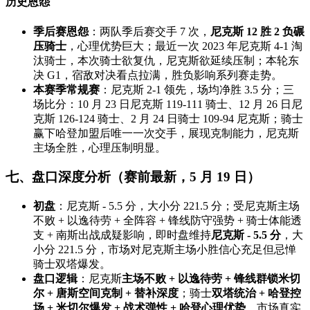
历史恩怨
季后赛恩怨
：两队季后赛交手 7 次，
尼克斯 12 胜 2 负碾
压骑士
，心理优势巨大；最近一次 2023 年尼克斯 4-1 淘
汰骑士，本次骑士欲复仇，尼克斯欲延续压制；本轮东
决 G1，宿敌对决看点拉满，胜负影响系列赛走势。
本赛季常规赛
：尼克斯 2-1 领先，场均净胜 3.5 分；三
场比分：10 月 23 日尼克斯 119-111 骑士、12 月 26 日尼
克斯 126-124 骑士、2 月 24 日骑士 109-94 尼克斯；骑士
赢下哈登加盟后唯一一次交手，展现克制能力，尼克斯
主场全胜，心理压制明显。
七、盘口深度分析（赛前最新，5 月 19 日）
初盘
：尼克斯 - 5.5 分，大小分 221.5 分；受尼克斯主场
不败 + 以逸待劳 + 全阵容 + 锋线防守强势 + 骑士体能透
支 + 南斯出战成疑影响，即时盘维持
尼克斯 - 5.5 分
，大
小分 221.5 分，市场对尼克斯主场小胜信心充足但忌惮
骑士双塔爆发。
盘口逻辑
：尼克斯
主场不败 + 以逸待劳 + 锋线群锁米切
尔 + 唐斯空间克制 + 替补深度
；骑士
双塔统治 + 哈登控
场 + 米切尔爆发 + 战术弹性 + 哈登心理优势
，市场真实