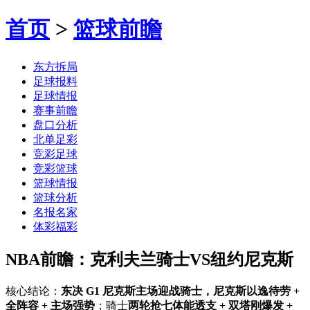
首页
>
篮球前瞻
东方拆局
足球报料
足球情报
赛事前瞻
盘口分析
北单足彩
竞彩足球
竞彩篮球
篮球情报
篮球分析
名报名家
体彩福彩
NBA前瞻：克利夫兰骑士VS纽约尼克斯
核心结论：
东决 G1 尼克斯主场迎战骑士，尼克斯以逸待劳 +
全阵容 + 主场强势
；骑士
两轮抢七体能透支 + 双塔刚爆发 +