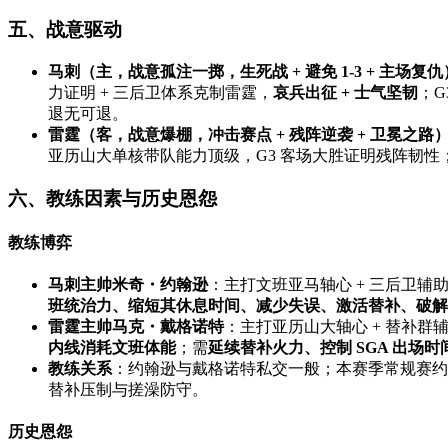
五、战意驱动
马刺（主，战意孤注一掷，生死战 + 避免 1-3 + 主场复仇
力证明 + 三后卫体系克制雷霆，
哀兵出征 + 士气坚韧
；
退无可退。
雷霆（客，战意爆棚，冲击赛点 + 残阵逆袭 + 卫冕之路
亚历山大单核带队能力顶级，G3 客场大胜证明残阵韧性
六、教练因素与历史恩怨
教练博弈
马刺主帅米奇・约翰逊
：主打文班亚马轴心 + 三后卫辅
班统治力、缩短其休息时间、减少失误、激活替补、破解
雷霆主帅马克・戴格诺特
：主打亚历山大轴心 + 替补群
内线消耗文班体能
；需
延续替补火力、控制 SGA 出场
教练关系
：约翰逊与戴格诺特私交一般；本赛季常规赛约翰
替补压制与搓澡防守。
历史恩怨