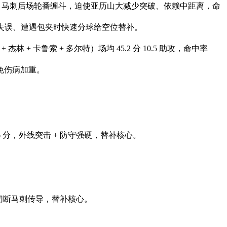
中率 44.5%；马刺后场轮番缠斗，迫使亚历山大减少突破、依赖中距离，命
少失误、遭遇包夹时快速分球给空位替补。
杰林 + 卡鲁索 + 多尔特）场均 45.2 分 10.5 助攻，命中率
免伤病加重。
伤出战 6 分，外线突击 + 防守强硬，替补核心。
。
多次抢断切断马刺传导，替补核心。