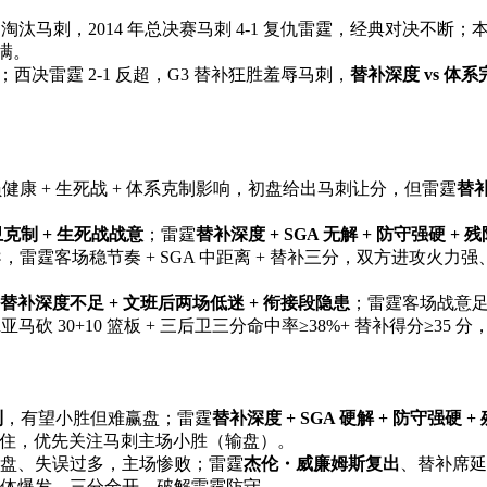
2 淘汰马刺，2014 年总决赛马刺 4-1 复仇雷霆，经典对决不
满。
；西决雷霆 2-1 反超，G3 替补狂胜羞辱马刺，
替补深度 vs 体系
 + 全员健康 + 生死战 + 体系克制影响，初盘给出马刺让分，但雷霆
替补
卫克制 + 生死战战意
；雷霆
替补深度 + SGA 无解 + 防守强硬 + 残
，雷霆客场稳节奏 + SGA 中距离 + 替补三分，双方进攻火力强
替补深度不足 + 文班后两场低迷 + 衔接段隐患
；雷霆客场战意足
亚马砍 30+10 篮板 + 三后卫三分命中率≥38%+ 替补得分≥35 
制
，有望小胜但难赢盘；雷霆
替补深度 + SGA 硬解 + 防守强硬 
补顶住，优先关注马刺主场小胜（输盘）。
盘、失误过多，主场惨败；雷霆
杰伦・威廉姆斯复出
、替补席延
体爆发、三分全开，破解雷霆防守。