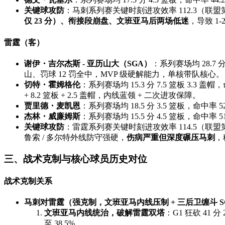
关键球攻防
：马刺系列赛关键时刻进攻效率 112.3（联
仅 23 分）、衔接段崩盘、文班亚马后两场低迷
，导致 1-
雷霆（客）
谢伊・吉尔杰斯 - 亚历山大（SGA）
：系列赛场均 28.7 分
山、罚球 12 罚全中，MVP 级硬解能力，单核带队核心。
切特・霍姆格伦
：系列赛场均 15.3 分 7.5 篮板 3.
+ 8.2 篮板 + 2.5 盖帽，内线蓝领 + 二次进攻保障。
贾里德・麦凯恩
：系列赛场均 18.5 分 3.5 篮板，命
杰林・威廉姆斯
：系列赛场均 15.5 分 4.5 篮板，命中
关键球攻防
：雷霆系列赛关键时刻进攻效率 114.5（联盟第
鲁索 / 多尔特外线防守强硬，
伤病严重但深度碾压马刺
，
三、战术克制与核心球员历史对位
战术克制关系
马刺对雷霆（强克制，文班亚马内线压制 + 三后卫缠斗 SG
文班亚马内线统治，破解雷霆双塔
：G1 狂砍 4
至 38.5%。