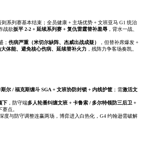
系列赛基本结束；全员健康 + 主场优势 + 文班亚马 G1 统治
作战欲
扳平 2-2 + 延续系列赛 + 复仇雷霆替补羞辱
，背水一战、
盛；
伤病严重（米切尔缺阵、杰威出战成疑）
，但替补席爆发 +
山大体能、避免核心伤病、延续替补火力
，残阵力争客场奏凯。
斯尔 / 福克斯缠斗 SGA + 文班协防封锁 + 内线护筐
；需
激活文
顺下
，防守端
多人轮番纠缠文班 + 卡鲁索 / 多尔特领防三后卫 +
下赛点。
深度与防守调整连赢两场，博弈进入白热化，G4 约翰逊需破解