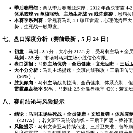
季后赛恩怨
：两队季后赛渊源深厚，2012 年西决雷霆 4-
体系篮球 vs 单核驱动
、
主场生死战 vs 残阵逆袭
，恩怨拉
本赛季系列赛
：常规赛马刺 4-1 碾压雷霆，心理优势巨大
势，生死战一触即发。
七、盘口深度分析（赛前最新，5 月 24 日）
初盘
：马刺 - 2.5 分，大小分 217.5 分；受马刺主场
马刺 - 2.5 分
，市场对马刺主场小胜信心有限。
盘口逻辑
：马刺
主场优势 + 全员健康 + 文班回归 + 三后
大小分分析
：马刺主场提速 + 文班内线强攻 + 三后卫传导
（56%）
。
胜负倾向
：马刺主场战意拉满、全员健康、体系克制，但
雷霆赢盘概率 58%
，马刺让 2.5 分赢盘概率 42%；若文班
八、赛前结论与风险提示
结论
：马刺
主场生死战 + 全员健康 + 文班反弹 + 体系克
（≤217.5）
；若文班亚马统治内线 + 三后卫回暖 + 替
风险提示
：马刺文班亚马持续低迷、三后卫失准、替补崩
尺度偏雷霆，马刺犯规增多、文班受限；马刺角色球员集