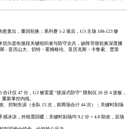
重回轮换；系列赛 1-2 落后，G3 主场 108-123 惨
米切尔是衔接段关键组织者与防守尖兵，缺阵导致轮换深度腰
 - 亚历山大、切特・霍姆格伦、亚历克斯・卡鲁索、贾里
-G3 合计仅 47 分，G3 被雷霆 “搓澡式防守” 限制仅 26 分 4 篮板，
反弹，重新掌控内线。
效盘活进攻、控制失误（全队 15 次，前两场合计 44 次）；关键时刻场
投 1 中手感冰凉，外线需回暖；关键时刻场均 9.2 分 + 4.8 助攻，后场
强硬，关键时刻可偷分续命，分担核心压力。