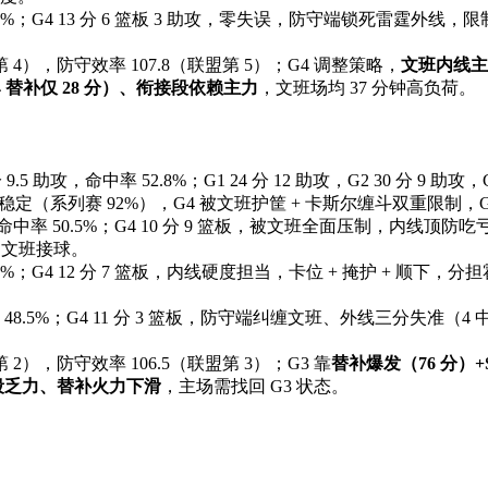
5.3%；G4 13 分 6 篮板 3 助攻，零失误，防守端锁死雷霆外线，限
4），防守效率 107.8（联盟第 5）；G4 调整策略，
文班内线主攻
 替补仅 28 分）、衔接段依赖主力
，文班场均 37 分钟高负荷。
9.5 助攻，命中率 52.8%；G1 24 分 12 助攻，G2 30 分 9 助攻，
+ 罚球稳定（系列赛 92%），G4 被文班护筐 + 卡斯尔缠斗双重
盖帽，命中率 50.5%；G4 10 分 9 篮板，被文班全面压制，内线顶防吃亏
制文班接球。
61.2%；G4 12 分 7 篮板，内线硬度担当，卡位 + 掩护 + 顺下，
率 48.5%；G4 11 分 3 篮板，防守端纠缠文班、外线三分失准（4 中
2），防守效率 106.5（联盟第 3）；G3 靠
替补爆发（76 分）+
段乏力、替补火力下滑
，主场需找回 G3 状态。