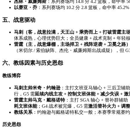
杰林・威廉姆斯
：系列赛场均 14.8 分 4.2 篮板，命中率
以赛亚・乔
：系列赛场均 10.2 分 2.8 篮板，命中率 4
五、战意驱动
马刺（客，战意拉满，天王山 + 乘势而上 + 打破雷霆主
体系成熟，心理优势巨大；全员健康 + 战术克制 + 年轻
雷霆（主，战意爆棚，主场捍卫 + 残阵逆袭 + 卫冕之路
（米切尔 / 索伯缺阵、杰伦・威廉姆斯出战成疑），但 
六、教练因素与历史恩怨
教练博弈
马刺主帅米奇・约翰逊
：主打文班亚马轴心 + 三后卫辅
行，G5 需
延续内线主攻 + 控制文班体能 + 减少失误 + 
雷霆主帅马克・戴格诺特
：主打 SGA 轴心 + 替补群辅
耗文班体能
；G4 战术被完爆，G5 需
激活替补火力 + 调整
教练关系
：约翰逊与戴格诺特私交一般；本赛季常规赛约翰逊 
历史恩怨