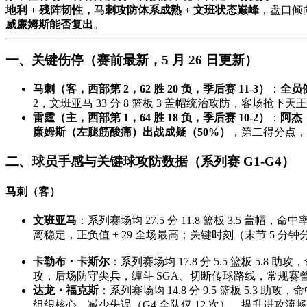
地利 + 残阵韧性，马刺攻防体系成熟 + 文班状态巅峰
，盘口倾
威廉姆斯能否复出
。
一、关键伤停（赛前最新，5 月 26 日更新）
马刺（客，西部第 2，62 胜 20 负，季后赛 11-3）
：
全员
2，文班亚马 33 分 8 篮板 3 盖帽统治攻防，客场抢下
雷霆（主，西部第 1，64 胜 18 负，季后赛 10-2）
：
阿杰
廉姆斯（左腿筋酸痛）出战成疑（50%）
，第二得分点，
二、球员手感与关键球攻防数据（系列赛 G1-G4）
马刺（客）
文班亚马
：系列赛场均 27.5 分 11.8 篮板 3.5 盖帽，命中
离稳定，正负值 + 29 全场最高；关键时刻（末节 5 分钟分差≤
卡勒布・卡斯尔
：系列赛场均 17.8 分 5.5 篮板 5.8 助攻
攻，后场防守尖兵，缠斗 SGA、切断传球路线，常规赛曾将 
达龙・福克斯
：系列赛场均 14.8 分 9.5 篮板 5.3 助攻
组织核心，减少失误（G4 全队仅 12 次），提升进攻流