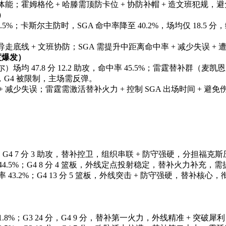
体能；霍姆格伦 + 哈滕需顶防卡位 + 协防补帽 + 造文班犯规，
）
率 51.5%；卡斯尔主防时，SGA 命中率降至 40.2%，场均仅 18.
导走底线 + 文班协防；SGA 需提升中距离命中率 + 减少失误 
度爆发）
 47.8 分 12.2 助攻，命中率 45.5%；雷霆替补群（麦凯恩 + 杰
，G4 被限制，主场需反弹。
 减少失误；雷霆需激活替补火力 + 控制 SGA 出场时间 + 避
5.8%；G4 7 分 3 助攻，替补控卫，组织串联 + 防守强硬，分担福
中率 44.5%；G4 8 分 4 篮板，外线定点投射稳定，替补火力补充
，命中率 43.2%；G4 13 分 5 篮板，外线突击 + 防守强硬，替补
 51.8%；G3 24 分，G4 9 分，替补第一火力，外线精准 + 突