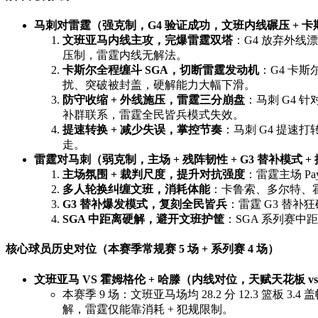
马刺对雷霆（强克制，G4 验证成功，文班内线碾压 + 卡斯
文班亚马内线主攻，完爆雷霆双塔
：G4 放弃外线漂
压制，雷霆内线无解法。
卡斯尔全程缠斗 SGA，切断雷霆发动机
：G4 卡斯
扰、突破被封盖，硬解能力大幅下滑。
防守收缩 + 外线施压，雷霆三分崩盘
：马刺 G4 
补群联系，雷霆全民皆兵模式失效。
提速转换 + 减少失误，掌控节奏
：马刺 G4 提速打
走。
雷霆对马刺（弱克制，主场 + 残阵韧性 + G3 替补模式 +
主场氛围 + 裁判尺度，提升对抗强度
：雷霆主场 P
多人轮换纠缠文班，消耗体能
：卡鲁索、多尔特、霍
G3 替补爆发模式，复刻全民皆兵
：雷霆 G3 替补
SGA 中距离硬解，避开文班护筐
：SGA 系列赛中
核心球员历史对位（本赛季常规赛 5 场 + 系列赛 4 场）
文班亚马 VS 霍姆格伦 + 哈滕（内线对位，天赋天花板 v
本赛季 9 场：文班亚马场均 28.2 分 12.3 篮板 3.
解，雷霆仅能靠消耗 + 犯规限制。