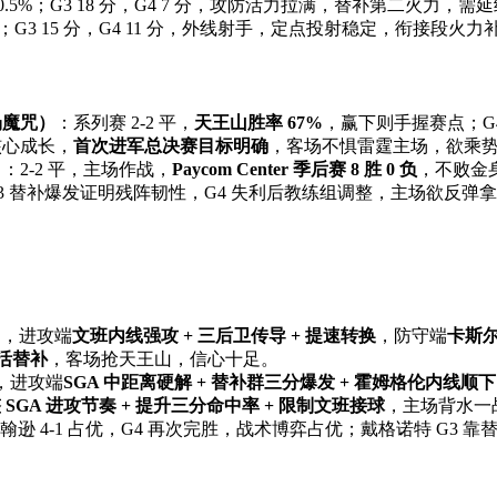
 50.5%；G3 18 分，G4 7 分，攻防活力拉满，替补第二火力，需延
5.2%；G3 15 分，G4 11 分，外线射手，定点投射稳定，衔接段火力
场魔咒）
：系列赛 2-2 平，
天王山胜率 67%
，赢下则手握赛点；G
核心成长，
首次进军总决赛目标明确
，客场不惧雷霆主场，欲乘
）
：2-2 平，主场作战，
Paycom Center 季后赛 8 胜 0 负
，不败金
G3 替补爆发证明残阵韧性，G4 失利后教练组调整，主场欲反
助，进攻端
文班内线强攻 + 三后卫传导 + 提速转换
，防守端
卡斯尔
激活替补
，客场抢天王山，信心十足。
助，进攻端
SGA 中距离硬解 + 替补群三分爆发 + 霍姆格伦内线顺下
 SGA 进攻节奏 + 提升三分命中率 + 限制文班接球
，主场背水一
4-1 占优，G4 再次完胜，战术博弈占优；戴格诺特 G3 靠替