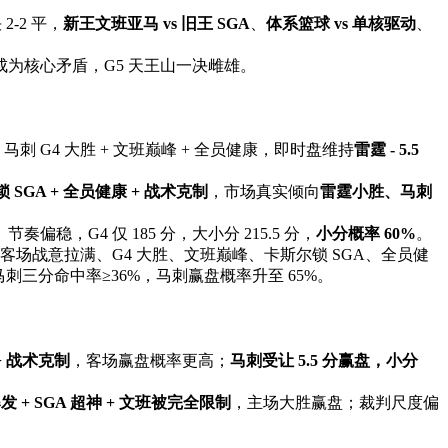
2-2 平，
新王文班亚马 vs 旧王 SGA
、
体系篮球 vs 单核驱动
、
成为核心矛盾，G5 天王山一决雌雄。
分；马刺 G4 大胜 + 文班巅峰 + 全员健康，即时盘维持
雷霆 - 5.5
锁 SGA + 全员健康 + 战术克制
，市场真实倾向
雷霆小胜、马刺
偏稳，G4 仅 185 分，大小分 215.5 分，
小分概率 60%
。
客场战意拉满、G4 大胜、文班巅峰、卡斯尔锁 SGA、全员健
分 + 马刺三分命中率≥36%，马刺赢盘概率升至 65%。
 + 战术克制
，客场赢盘概率更高；
马刺受让 5.5 分赢盘，小分
 + SGA 超神 + 文班被完全限制
，主场大胜赢盘；裁判尺度偏