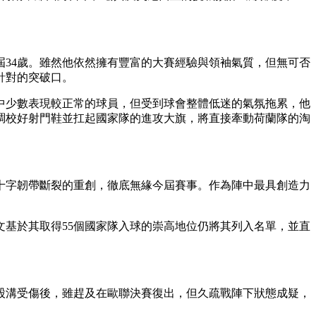
34歲。雖然他依然擁有豐富的大賽經驗與領袖氣質，但無可否
針對的突破口。
中少數表現較正常的球員，但受到球會整體低迷的氣氛拖累，他
調校好射門鞋並扛起國家隊的進攻大旗，將直接牽動荷蘭隊的淘
十字韌帶斷裂的重創，徹底無緣今屆賽事。作為陣中最具創造力
基於其取得55個國家隊入球的崇高地位仍將其列入名單，並直
股溝受傷後，雖趕及在歐聯決賽復出，但久疏戰陣下狀態成疑，