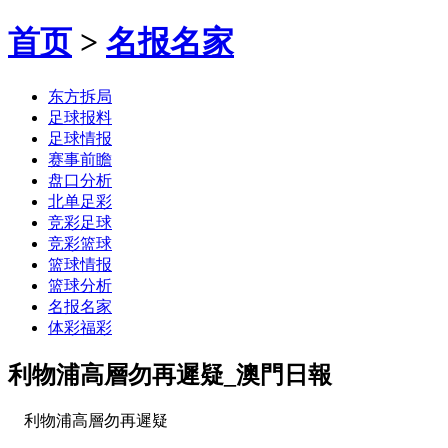
首页
>
名报名家
东方拆局
足球报料
足球情报
赛事前瞻
盘口分析
北单足彩
竞彩足球
竞彩篮球
篮球情报
篮球分析
名报名家
体彩福彩
利物浦高層勿再遲疑_澳門日報
利物浦高層勿再遲疑