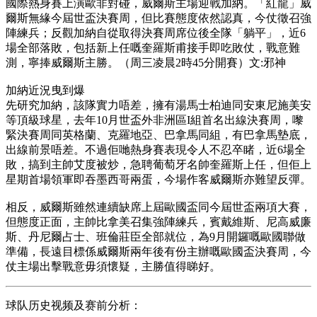
國際熱身賽上演歐非對碰，威爾斯主場迎戰加納。「紅龍」威
爾斯無緣今屆世盃決賽周，但比賽態度依然認真，今仗徵召強
陣練兵；反觀加納自從取得決賽周席位後全隊「躺平」，近6
場全部落敗，包括新上任嘅奎羅斯甫接手即吃敗仗，戰意難
測，寧捧威爾斯主勝。（周三凌晨2時45分開賽）文:邪神
加納近況曳到爆
先研究加納，該隊實力唔差，擁有湯馬士柏迪同安東尼施美安
等頂級球星，去年10月世盃外非洲區I組首名出線決賽周，嚟
緊決賽周同英格蘭、克羅地亞、巴拿馬同組，有巴拿馬墊底，
出線前景唔差。不過佢哋熱身賽表現令人不忍卒睹，近6場全
敗，搞到主帥艾度被炒，急聘葡萄牙名帥奎羅斯上任，但佢上
星期首場領軍即吞墨西哥兩蛋，今場作客威爾斯亦難望反彈。
相反，威爾斯雖然連續缺席上屆歐國盃同今屆世盃兩項大賽，
但態度正面，主帥比拿美召集強陣練兵，賓戴維斯、尼高威廉
斯、丹尼爾占士、班倫莊臣全部就位，為9月開鑼嘅歐國聯做
準備，長遠目標係威爾斯兩年後有份主辦嘅歐國盃決賽周，今
仗主場出擊戰意毋須懷疑，主勝值得睇好。
球队历史视频及赛前分析：