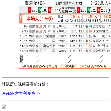
球队历史视频及赛前分析：
卢森堡
意大利
更多>>