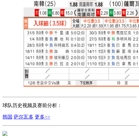
球队历史视频及赛前分析：
韩国
萨尔瓦多
更多>>