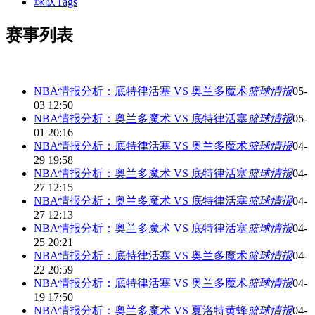
球队Tags
赛事列表
NBA情报分析：底特律活塞 VS 奥兰多魔术
篮球情报
05-
03 12:50
NBA情报分析：奥兰多魔术 VS 底特律活塞
篮球情报
05-
01 20:16
NBA情报分析：底特律活塞 VS 奥兰多魔术
篮球情报
04-
29 19:58
NBA情报分析：奥兰多魔术 VS 底特律活塞
篮球情报
04-
27 12:15
NBA情报分析：奥兰多魔术 VS 底特律活塞
篮球情报
04-
27 12:13
NBA情报分析：奥兰多魔术 VS 底特律活塞
篮球情报
04-
25 20:21
NBA情报分析：底特律活塞 VS 奥兰多魔术
篮球情报
04-
22 20:59
NBA情报分析：底特律活塞 VS 奥兰多魔术
篮球情报
04-
19 17:50
NBA情报分析：奥兰多魔术 VS 夏洛特黄蜂
篮球情报
04-