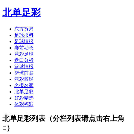
北单足彩
东方拆局
足球报料
足球情报
赛前动态
竞彩足球
盘口分析
篮球情报
篮球前瞻
竞彩篮球
名报名家
北单足彩
好彩精选
体彩福彩
北单足彩列表（分栏列表请点击右上角
≡）