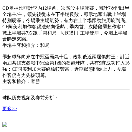
CD奧林比亞計季內12場首、次階段主場聯賽，累計7次開出半
全場主/主，領先後從未在下半場反敗，顯示地頭出戰上半場
特別硬淨；今場乘主場氣勢，有力在上半場跟勁旅周旋到底。
CF阿美利加作客踢法傾向慢熱，季內首、次階段墨超作客11
戰上半場共7次跟手開和局，明知對手主場硬淨，今場上半場
會睇定來踢。
半場主客和推介：和局
墨超球隊向來在中冠盃霸氣十足，改制後近兩屆俱封王；計近
兩屆共10支參戰中冠盃第1圈的墨超球隊，共有9隊成功打入16
強；CF阿美利加大賽經驗較豐富，近期狀態開始上力，今場
作客仍有力先拔頭籌。
主客和推介：客勝
球队历史视频及赛前分析：
更多>>