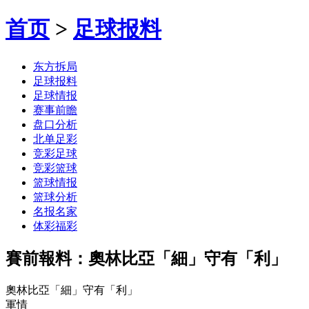
首页
>
足球报料
东方拆局
足球报料
足球情报
赛事前瞻
盘口分析
北单足彩
竞彩足球
竞彩篮球
篮球情报
篮球分析
名报名家
体彩福彩
賽前報料：奧林比亞「細」守有「利」
奧林比亞「細」守有「利」
軍情