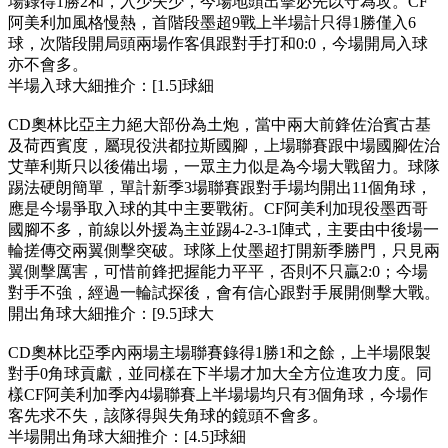
場錄得1勝2和，入少失少，今場地頭出擊必先以守為攻。CF
阿美利加風格慢熱，首階段墨超9戰上半場計只得1勝僅入6
球，次階段開局頭兩場作客俱跟對手打和0:0，今場開局入球
亦不會多。
半場入球大細推介：[1.5]球細
CD奧林比亞主力絕大部份為土炮，當中兩大前鋒佐治賓古基
及荷西賓度，屬現役洪都拉斯國腳，上場聯賽跟中場國腳佐治
艾華利斯只以後備出場，一眾主力似是為今場大戰留力。球隊
踢法硬朗簡單，單計新季3場聯賽跟對手場均開出11個角球，
應是今場爭取入球的其中主要戰術。CF阿美利加現役墨西哥
國腳不多，前線以外援為主並踢4-2-3-1陣式，主要由中後場一
輪搓傳交兩翼側擊突破。球隊上仗墨超打開新季勝門，只見兩
翼側擊厲害，可惜前鋒把握能力平平，否則不只贏2:0；今場
對手不強，經過一輪試探後，會有信心跟對手展開側擊大戰。
開出角球大細推介：[9.5]球大
CD奧林比亞季內兩場主場聯賽錄得1勝1和之餘，上半場限製
對手0角球貢獻，並同樣在下半場才加大全方位進攻力度。同
樣CF阿美利加季內4場聯賽上半場場均只有3個角球，今場作
客先求不失，該隊得與失角球的鏡頭不會多。
半場開出角球大細推介：[4.5]球細