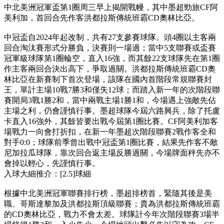
中北美洲冠軍盃第1圈周三早上揭開戰幔，其中墨超勁旅CF阿
美利加，首回合先作客洪都拉斯傳統班霸CD奧林比亞。
中冠盃自2024年起改制，共有27支參賽球隊。頭4圈以主客兩
回合淘汰賽形式分勝負，決賽則一場過；當中5支聯賽或盃賽
冠軍級球隊第1圈輪空，直入16強，而其餘22支球隊先在第1圈
作主客兩回合決出高下，爭取過關。洪都拉斯傳統班霸CD奧
林比亞在新賽制下首次登場，該隊在國內首階段常規聯賽封
王，單計主場10戰7勝3和僅失12球；而踏入新一年的次階段聯
賽開局3戰1勝2和，當中兩戰主場1勝1和，今場遇上強敵先佔
主場之利，仍會謹慎行事。墨超球隊今屆六路興兵，除了托盧
卡直入16強外，其餘皆要出戰今屆第1圈比賽。CF阿美利加客
場戰力一向會打折扣，在新一年墨超次階段聯賽2戰作客全和
對手0:0；球隊前季曾出戰中冠盃第1圈比賽，結果先作客不敵
尼加拉瓜球隊，靠次回合返主場反勝過關，今場牌面秤先亦不
會掉以輕心，先謹慎行事。
入球大細推介：[2.5]球細
根據中北美洲冠軍聯賽排行榜，墨超排榜首，緊隨其後是美
職、哥斯達黎加及洪都拉斯頂級聯賽；貴為洪都拉斯傳統班霸
的CD奧林比亞，戰力不會太差。球隊計今年次階段聯賽3場半