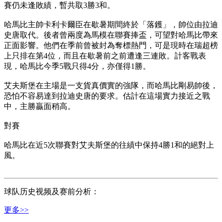
賽仍未逢敗績，暫共取3勝3和。
哈馬比主帥卡利卡爾臣在歇暑期間終於「落鑊」，帥位由拉迪
史唐取代。後者曾兩度為馬模在聯賽捧盃，可望對哈馬比帶來
正面影響。他們在季前曾被封為奪標熱門，可是現時在瑞超榜
上只排在第4位，而且在歇暑前之前遭逢三連敗。計客戰表
現，哈馬比今季5戰只得4分，亦僅得1勝。
艾夫斯堡在主場是一支貨真價實的強隊，而哈馬比剛易帥後，
恐怕不容易達到拉迪史唐的要求。估計在這場實力接近之戰
中，主勝贏面稍高。
對賽
哈馬比在近5次聯賽對艾夫斯堡的往績中保持4勝1和的絕對上
風。
球队历史视频及赛前分析：
更多>>