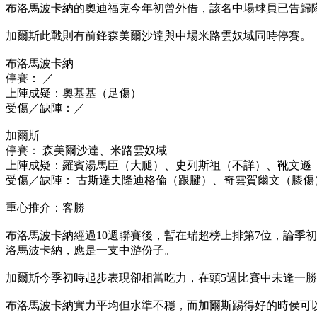
布洛馬波卡納的奧迪福克今年初曾外借，該名中場球員已告歸
加爾斯此戰則有前鋒森美爾沙達與中場米路雲奴域同時停賽。
布洛馬波卡納
停賽： ／
上陣成疑：奧基基（足傷）
受傷／缺陣：／
加爾斯
停賽： 森美爾沙達、米路雲奴域
上陣成疑：羅賓湯馬臣（大腿）、史列斯祖（不詳）、靴文遜
受傷／缺陣： 古斯達夫隆迪格倫（跟腱）、奇雲賀爾文（膝傷
重心推介：客勝
布洛馬波卡納經過10週聯賽後，暫在瑞超榜上排第7位，論季初
洛馬波卡納，應是一支中游份子。
加爾斯今季初時起步表現卻相當吃力，在頭5週比賽中未逢一勝
布洛馬波卡納實力平均但水準不穩，而加爾斯踢得好的時侯可