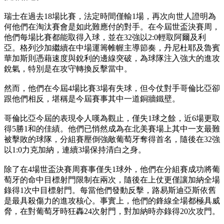
瑞士在過去18場比賽，法定時間僅輸1場，再次向世人證明為
何他們在淘汰賽會是如此難應付的對手。在今屆世盃決賽周，
他們每場比賽都能取得入球，並在32強以2:0輕取阿爾及利
亞。格列沙加繼續在中場運籌帷幄主導節奏，丹尼杜耶及魯賓
華加斯則憑藉速度與銳利的邊線突破，為球隊注入強大的進攻
銳氣，特別是在攻守轉換反擊當中。
然而，他們在今屆4場比賽3場有失球，但今仗對手哥倫比亞卻
跟他們相反，堪稱是今屆賽事其中一道銅牆鐵壁。
哥倫比亞今屆的表現令人嘆為觀止，僅失1球之餘，近6場更取
得5勝1和的佳績。他們已悄然成為在北美賽場上其中一支最難
被擊敗的球隊，分組賽壓倒強敵葡萄牙奪得首名，隨後在32強
以1:0力克加納，連續3場保持清白之身。
除了在4場世盃決賽周賽事僅失1球外，他們在分組賽成功將葡
萄牙的命中目標射門限制在兩次，隨後在上仗更僅讓加納全場
錄得1次中目標射門。每當他們發動反擊，路易斯迪亞斯依舊
是最具殺傷力的進攻核心。事實上，他們的鋒線全場都極具威
脅，在對葡萄牙時狂轟24次射門，對加納時亦錄得20次攻門。