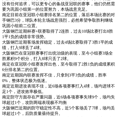
没有任何追求，可以更专心的备战亚冠联的赛事，他们仍然需
要为巩固小组第一的位置努力，本场战意充足。
南定目前在亚冠联小组赛排名第二的位置，落后本场比赛的对
手钢巴3分，球队本轮主场战意强烈，必然希望争取胜利继续
巩固小组前二位置。
大阪钢巴近期杯赛+联赛取得了2连胜，过去10场比赛打出8胜
1平1负的成绩非常强势。
大阪钢巴近期客场发挥稳定，过去4场比赛取得了3胜1平的成
绩，打入9球丢了4球。
大阪钢巴在亚冠联赛事打出统治级的表现，至今小组赛3场全
胜累积9个积分，打入8球只丢了2球。
南定在亚冠联小组赛发挥出色，至今取得了2胜1负的成绩累积
6分排名第二的位置。
南定近期国内联赛发挥不佳，只拿到3平3负的成绩，胜率
0%，整体状态极为低迷。
南定近期进攻表现不佳，近6场各项赛事打入4球，场均进球不
足1个，进攻效率极低。
南定防守方面存在严重问题，近6场各项赛事失球9个，场均失
球超过1个，攻防两端表现极不均衡
大阪钢巴近期的防守稳定性不高，近5个客场丢了7球，场均丢
球超过1个，后防质量亟待提升。