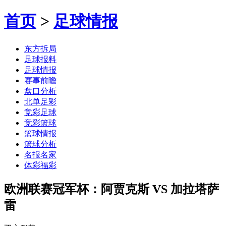
首页
>
足球情报
东方拆局
足球报料
足球情报
赛事前瞻
盘口分析
北单足彩
竞彩足球
竞彩篮球
篮球情报
篮球分析
名报名家
体彩福彩
欧洲联赛冠军杯：阿贾克斯 VS 加拉塔萨
雷