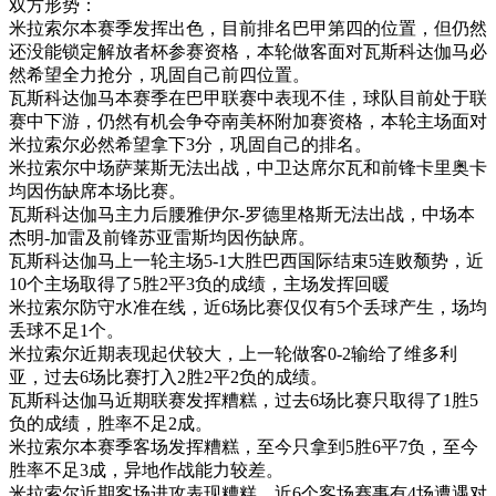
双方形势：
米拉索尔本赛季发挥出色，目前排名巴甲第四的位置，但仍然
还没能锁定解放者杯参赛资格，本轮做客面对瓦斯科达伽马必
然希望全力抢分，巩固自己前四位置。
瓦斯科达伽马本赛季在巴甲联赛中表现不佳，球队目前处于联
赛中下游，仍然有机会争夺南美杯附加赛资格，本轮主场面对
米拉索尔必然希望拿下3分，巩固自己的排名。
米拉索尔中场萨莱斯无法出战，中卫达席尔瓦和前锋卡里奥卡
均因伤缺席本场比赛。
瓦斯科达伽马主力后腰雅伊尔-罗德里格斯无法出战，中场本
杰明-加雷及前锋苏亚雷斯均因伤缺席。
瓦斯科达伽马上一轮主场5-1大胜巴西国际结束5连败颓势，近
10个主场取得了5胜2平3负的成绩，主场发挥回暖
米拉索尔防守水准在线，近6场比赛仅仅有5个丢球产生，场均
丢球不足1个。
米拉索尔近期表现起伏较大，上一轮做客0-2输给了维多利
亚，过去6场比赛打入2胜2平2负的成绩。
瓦斯科达伽马近期联赛发挥糟糕，过去6场比赛只取得了1胜5
负的成绩，胜率不足2成。
米拉索尔本赛季客场发挥糟糕，至今只拿到5胜6平7负，至今
胜率不足3成，异地作战能力较差。
米拉索尔近期客场进攻表现糟糕，近6个客场赛事有4场遭遇对