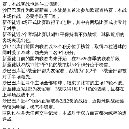
赛，本战客战也是斗志满满。
沙巴巴库作为欧冠新军，本战是其首次参加欧冠资格赛，本战
主场作战，必要争取开门红。
新圣徒近3场正式比赛取得了3连胜，其中有两场比赛成功零封
了对手。
新圣徒近7个客场比赛以6胜1平保持着不败战绩，球队近期的
客场表现出色。
沙巴巴库目前国内联赛以78个积分位于榜首，取得75粒进球的
同时丢了25球，领先第二名9个积分。
新圣徒目前的国内联赛尚未开始，在25\/26赛季的联赛阶段，
新圣徒以22战17胜2平3负的战绩以53个积分位于榜首。
沙巴巴库近3战全部都为友谊赛，战绩为1负2平，3战全部都被
对手半场领先。
沙巴巴库近两个主场全部输球，结束了此前的主场17轮不败。
新圣徒近3战都为友谊赛，3战取得1胜1平1负的战绩，且都在
上半场战成平局。
沙巴巴库近4个国内正赛取得2胜2负的战绩，近期球队战绩波
动较为明显，状态不稳定。
两队过往并无任何交手记录，本战对于双方而言都为纯粹的遭
遇战。