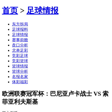
首页
>
足球情报
东方拆局
足球报料
足球情报
赛事前瞻
盘口分析
北单足彩
竞彩足球
竞彩篮球
篮球情报
篮球分析
名报名家
体彩福彩
欧洲联赛冠军杯：巴尼亚卢卡战士 VS 索
菲亚利夫斯基