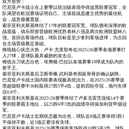
双方形势：
巴尼亚卢卡战士在上赛季以统治级表现夺得波黑联赛冠军，全
队渴望在欧冠赛场证明自己。主场首战是建立优势的最佳机
会，战意毋庸置疑。
索菲亚利夫斯基终结了17年的联赛冠军荒。球队拥有深厚的欧
战底蕴，俱乐部曾晋级欧洲优胜者杯八强及两次欧洲联盟杯八
强。首回合客场作战，球队目标是至少拿到客场进球，为次回
合主场晋级奠定基础。
锋线核心状态火热，卢卡·尤里契奇在2025\/26赛季各项赛事打
入27球，是球队最具威胁的攻击点。
锋线尖刀状态出色，埃弗顿·巴拉以各项赛事19球成为队内的
射手王。
索菲亚利夫斯基后卫斯蒂佩·武利基奇因跖骨骨折确认缺阵。
巴尼亚卢卡战士国内联赛表现极具统治力，在2025\/26赛季波
黑超级联赛中36轮取得27胜5平4负，提前四轮夺冠，场均失球
仅0.8个。
索菲亚利夫斯基在2025\/26赛季终结了卢多戈雷茨连续14个赛
季的联赛霸主地位，以25胜6平5负的战绩夺得保加利亚甲级冠
军。
巴尼亚卢卡战士近期状态极为出色，球队近6场正赛录得5胜1
平保持不败，近5场正赛没有失球。
索菲亚利夫斯基2025\/26赛季保甲客场取得10胜5平3负，球队