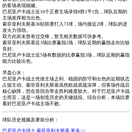
的客场表现稳健。
巴尼亚卢卡战士近10个正赛主场录得8胜1平1负，球队近期的
主场发挥相当出色。
索菲亚利夫斯基36轮联赛打入71球，场均接近2球，球队的进
攻火力强劲。
双方此前未曾有过交锋，暂无相关数据可供参考。
索菲亚利夫斯基近3场比赛赢指2场，球队近期的赢指走向比较
良好。
巴尼亚卢卡战士近5场有数据的比赛赢指3场，球队近期的赢指
能力比较出色。
早盘心水：
巴尼亚卢卡战士凭借主场之利、稳固的防守和出色的近期状态
占据主动。索菲亚利夫斯基虽然欧战底蕴深厚，但客场作战且
核心缺阵，想在首回合带走胜利难度较大。对于巴尼亚卢卡战
士而言，这是一场创造历史的关键战役。综合分析，本场比赛
看好巴尼亚卢卡战主场不败。
球队历史视频及赛前分析：
巴尼亚卢卡战士
索菲亚利夫斯基
更多>>