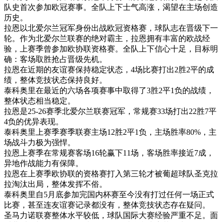
队史首次参加欧冠赛事。全队上下士气高涨，渴望在主场创造
历史。
拉恩以北爱尔兰冠军身份出战欧冠资格赛，球队志在晋级下一
轮。作为北爱尔兰联赛的绝对霸主，拉恩拥有丰富的欧战经
验，上赛季曾参加欧协联资格赛。全队上下信心十足，目标明
确：客场取胜抢占晋级先机。
拉恩在近期的友谊赛保持稳定状态，4场比赛打出2胜2平的成
绩，整体竞技状态保持良好。
泰科奥里在最近的六场各项赛事中取得了3胜2平1负的战绩，
整体状态相当稳定。
拉恩是25-26赛季北爱尔兰联赛冠军，常规赛33场打出22胜7平
4负的优异表现。
泰科奥里上赛季赛季联赛主场12胜2平1负，主场胜率80%，主
场战斗力极为强悍。
拉恩上赛季在常规赛客场16轮赢下11场，客场胜率接近7成，
异地作战能力有保障。
拉恩在上赛季欧协联的资格赛打入第三轮才被葡超球队圣克拉
拉淘汰出局，整体发挥不俗。
泰科奥里自5月底参加完国内杯赛至今没有打过任何一场正式
比赛，甚至连友谊赛记录都没有，整体竞技状态存在疑问。
圣马力诺联赛整体水平较低，球队国际大赛经验严重不足。面