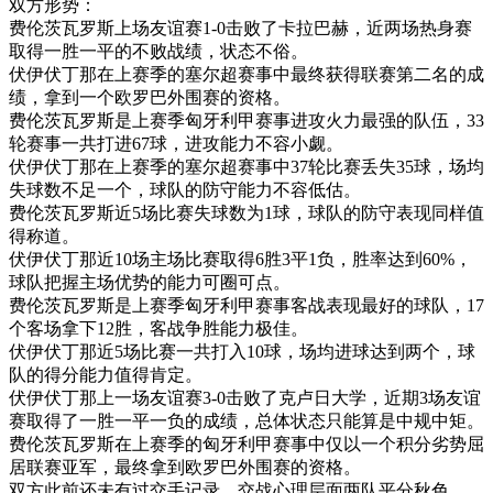
双方形势：
费伦茨瓦罗斯上场友谊赛1-0击败了卡拉巴赫，近两场热身赛
取得一胜一平的不败战绩，状态不俗。
伏伊伏丁那在上赛季的塞尔超赛事中最终获得联赛第二名的成
绩，拿到一个欧罗巴外围赛的资格。
费伦茨瓦罗斯是上赛季匈牙利甲赛事进攻火力最强的队伍，33
轮赛事一共打进67球，进攻能力不容小觑。
伏伊伏丁那在上赛季的塞尔超赛事中37轮比赛丢失35球，场均
失球数不足一个，球队的防守能力不容低估。
费伦茨瓦罗斯近5场比赛失球数为1球，球队的防守表现同样值
得称道。
伏伊伏丁那近10场主场比赛取得6胜3平1负，胜率达到60%，
球队把握主场优势的能力可圈可点。
费伦茨瓦罗斯是上赛季匈牙利甲赛事客战表现最好的球队，17
个客场拿下12胜，客战争胜能力极佳。
伏伊伏丁那近5场比赛一共打入10球，场均进球达到两个，球
队的得分能力值得肯定。
伏伊伏丁那上一场友谊赛3-0击败了克卢日大学，近期3场友谊
赛取得了一胜一平一负的成绩，总体状态只能算是中规中矩。
费伦茨瓦罗斯在上赛季的匈牙利甲赛事中仅以一个积分劣势屈
居联赛亚军，最终拿到欧罗巴外围赛的资格。
双方此前还未有过交手记录，交战心理层面两队平分秋色。