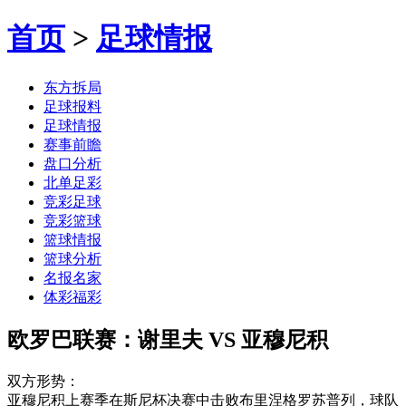
首页
>
足球情报
东方拆局
足球报料
足球情报
赛事前瞻
盘口分析
北单足彩
竞彩足球
竞彩篮球
篮球情报
篮球分析
名报名家
体彩福彩
欧罗巴联赛：谢里夫 VS 亚穆尼积
双方形势：
亚穆尼积上赛季在斯尼杯决赛中击败布里涅格罗苏普列，球队