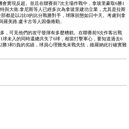
會實現反超。並且在聯賽前7次主場作戰中，拿玻里豪取6勝1
隆特與大衛.拿尼斯等人已經多次為拿玻里建功立業，尤其是拉斯
全部都是以2比0的比分戰勝對手，球隊狀態如日中天。考慮到拿
與羅美路.盧卡古等人因傷倦勤。
多，可見他們的攻守發揮有多麼糟糕。在聯賽前9次作客出戰
們1球未入的同時還總共失了6球，相當打擊軍心，要知道過去6
2勝3和5負的劣績，球員心理難免未戰先怯，維羅納此行確實難