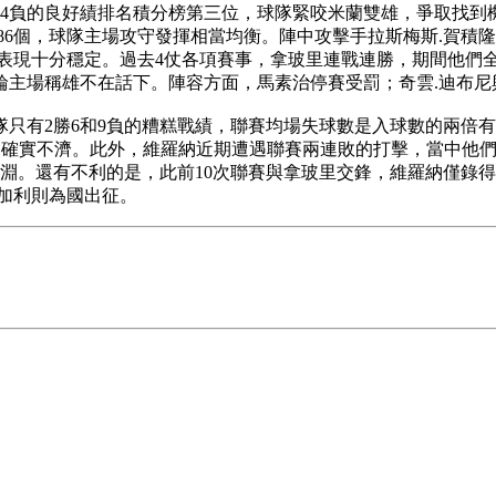
負的良好績排名積分榜第三位，球隊緊咬米蘭雙雄，爭取找到機
.86個，球隊主場攻守發揮相當均衡。陣中攻擊手拉斯梅斯.賀積
人表現十分穩定。過去4仗各項賽事，拿玻里連戰連勝，期間他們
主場稱雄不在話下。陣容方面，馬素治停賽受罰；奇雲.迪布尼
只有2勝6和9負的糟糕戰績，聯賽均場失球數是入球數的兩倍有
鬥力確實不濟。此外，維羅納近期遭遇聯賽兩連敗的打擊，當中他
淵。還有不利的是，此前10次聯賽與拿玻里交鋒，維羅納僅錄得
加利則為國出征。