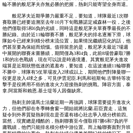
輪不勝的般尼茅夫亦無必勝的把握，熱刺只能寄望全身而退。
般尼茅夫近期爭勝力嚴重不足，要知道，球隊最近1次聯
賽取勝已經要追溯至去年10月下旬戰勝諾定咸森林一役，之後
他們僅取得5和6負的劣績，同時這是般尼茅夫單賽季最長的不
勝紀錄。由於近11輪聯賽不勝，般尼茅夫的排名逐漸下滑，球
隊如今已經來到積分榜末流位置，如果情況繼續惡化的話，他
們甚至要為保組而煩惱。值得留意的是，般尼茅夫最近7場週
中展開的聯賽未嘗勝績，期間僅為3和4負，此前8場曾豪取7勝
1和的出色戰績，現在可以說是時過境遷。其實般尼茅夫進攻
端算是近期狀態低迷的遮羞布，要知道，在這波連續11輪聯賽
不勝中，球隊有5仗單場攻入2球或以上，期間他們對陣曼聯一
役更是攻入4球之多，可見伊雲尼臣.利馬和祖斯甸.古華特等攻
擊手是役將用不俗的進攻火力迎接熱刺的挑戰。陣容方面，泰
拿.阿當斯和賴恩.基士堤等人因傷缺席。
熱刺主帥湯馬士法蘭近期一再強調，球隊需要提升進攻火
力，但他們卻在冬季轉會窗一開始就將比蘭.莊臣賣走，這無
疑令到外界質疑熱刺現在是否還有雄心壯志爭入積分榜前四。
當然，現實總是殘酷的，熱刺聯賽至今僅取得7勝6和7負的平
庸戰績，他們只能排名積分榜中游位置。而上輪聯賽面對升班