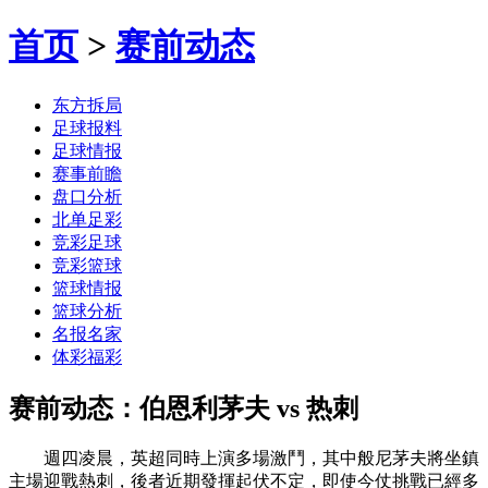
首页
>
赛前动态
东方拆局
足球报料
足球情报
赛事前瞻
盘口分析
北单足彩
竞彩足球
竞彩篮球
篮球情报
篮球分析
名报名家
体彩福彩
赛前动态：伯恩利茅夫 vs 热刺
週四凌晨，英超同時上演多場激鬥，其中般尼茅夫將坐鎮
主場迎戰熱刺，後者近期發揮起伏不定，即使今仗挑戰已經多