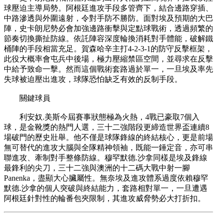
球壓迫主導局勢。阿根廷進攻手段多管齊下，結合邊路穿插、
中路滲透與外圍遠射，令對手防不勝防。面對埃及預期的大巴
陣，史卡朗尼勢必會加強邊路衝擊與定點球戰術，透過頻繁的
節奏切換撕扯防線。依託陣容深度輪換消耗對手體能，破解鐵
桶陣的手段相當充足。賀森哈辛主打4-2-3-1的防守反擊框架，
此役大概率會屯兵中後場，極力壓縮禁區空間，並尋求在反擊
中給予致命一擊。然而這個戰術套路過於單一，一旦埃及率先
失球被迫壓出進攻，球隊恐怕缺乏有效的反制手段。
關鍵球員
利安奴.美斯今屆賽事狀態極為火熱，4戰已豪取7個入
球，是金靴獎的熱門人選，三十二強階段更締造世界盃連續8
場破門的歷史壯舉。他不僅是球隊鋒線的終結核心，更是前場
無可替代的進攻大腦與全隊精神領袖，既能一錘定音，亦可串
聯進攻、牽制對手整條防線。穆罕默德.沙拿同樣是埃及鋒線
最鋒利的尖刀，三十二強與澳洲的十二碼大戰中射一腳
Panenka，盡顯大心臟屬性。無奈埃及進攻體系過度依賴穆罕
默德.沙拿的個人突破與終結能力，套路相對單一，一旦遭遇
阿根廷針對性的輪番包夾限制，其進攻威脅勢必大打折扣。